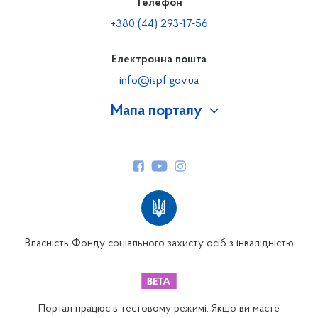
Телефон
+380 (44) 293-17-56
Електронна пошта
info@ispf.gov.ua
Мапа порталу
Про Фонд
Керівництво
Структура Фонду
Територіальні відділення
Вінницьке відділення
Волинське відділення
Власність Фонду соціального захисту осіб з інвалідністю
Дніпропетровське відділення
Донецьке відділення
Житомирське відділення
Портал працює в тестовому режимі. Якщо ви маєте