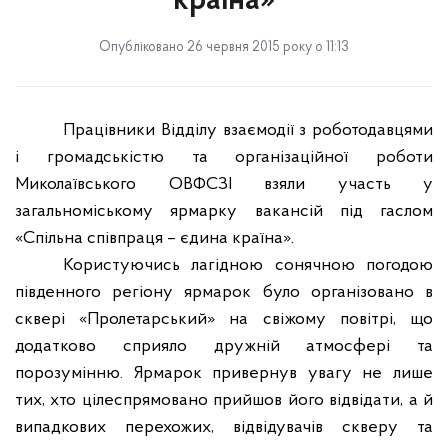
країна»
Опубліковано 26 червня 2015 року о 11:13
Працівники Відділу взаємодії з роботодавцями
і громадськістю та організаційної роботи
Миколаївського ОВФСЗІ взяли участь у
загальноміському ярмарку вакансій під гаслом
«Спільна співпраця – єдина країна».
Користуючись лагідною сонячною погодою
південного регіону ярмарок було організовано в
сквері «Пролетарський» на свіжому повітрі, що
додатково сприяло дружній атмосфері та
порозумінню. Ярмарок привернув увагу не лише
тих, хто цілеспрямовано прийшов його відвідати, а й
випадкових перехожих, відвідувачів скверу та