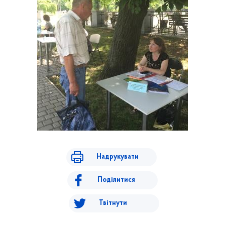
Надрукувати
Поділитися
Твітнути