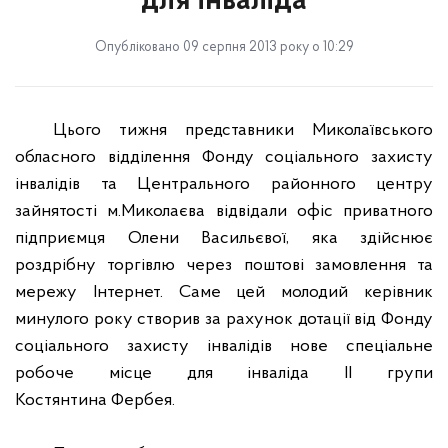
для інваліда
Опубліковано 09 серпня 2013 року о 10:29
Цього тижня представники Миколаївського
обласного відділення Фонду соціального захисту
інвалідів та
Центрального районного центру
зайнятості м.Миколаєва
відвідали офіс
приватного
підприємця Олени Васильєвої, яка здійснює
роздрібну торгівлю через поштові замовлення та
мережу Інтернет. Саме цей молодий керівник
минулого року створив за рахунок дотації від Фонду
соціального захисту інвалідів нове спеціальне
робоче місце для інваліда ІІ групи
Костянтина Фербея.