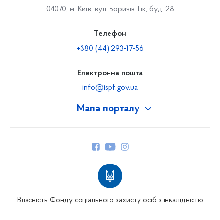
04070, м. Київ, вул. Боричів Тік, буд. 28
Телефон
+380 (44) 293-17-56
Електронна пошта
info@ispf.gov.ua
Мапа порталу
Про Фонд
Керівництво
Структура Фонду
Територіальні відділення
Вінницьке відділення
Волинське відділення
Власність Фонду соціального захисту осіб з інвалідністю
Дніпропетровське відділення