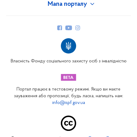
Мапа порталу
Про Фонд
Керівництво
Структура Фонду
Територіальні відділення
Вінницьке відділення
Волинське відділення
Власність Фонду соціального захисту осіб з інвалідністю
Дніпропетровське відділення
Донецьке відділення
Житомирське відділення
Портал працює в тестовому режимі. Якщо ви маєте
Закарпатське відділення
зауваження або пропозиції, будь ласка, напишіть нам:
info@ispf.gov.ua
Запорізьке відділення
Івано-Франківське відділення
Київське міське відділення
Київське обласне відділення