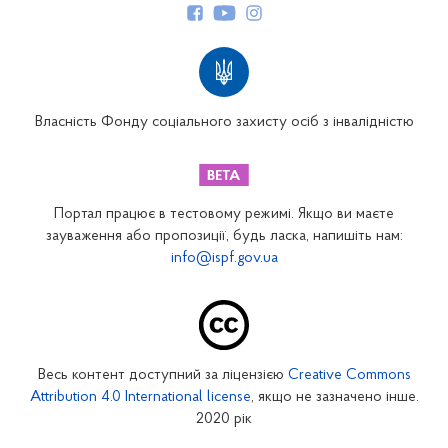
Структура Фонду
Територіальні відділення
Вінницьке відділення
Волинське відділення
Власність Фонду соціального захисту осіб з інвалідністю
Дніпропетровське відділення
Донецьке відділення
Житомирське відділення
Портал працює в тестовому режимі. Якщо ви маєте
Закарпатське відділення
зауваження або пропозиції, будь ласка, напишіть нам:
info@ispf.gov.ua
Запорізьке відділення
Івано-Франківське відділення
Київське міське відділення
Київське обласне відділення
Весь контент доступний за ліцензією
Creative Commons
Кіровоградське відділення
Attribution 4.0 International license
, якщо не зазначено інше.
Луганське відділення
2020 рік