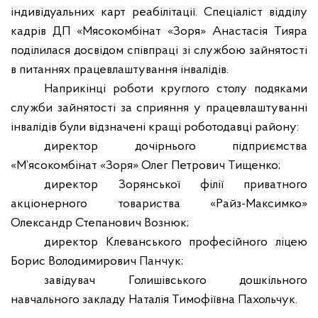
індивідуальних карт реабілітації. Спеціаліст відділу
кадрів
ДП
«
Мясокомбінат
«Зоря» Анастасія
Тияра
поділилася досвідом співпраці зі службою зайнятості
в питаннях працевлаштування інвалідів.
Наприкінці роботи круглого столу подяками
служби зайнятості за сприяння у працевлаштуванні
інвалідів були відзначені кращі роботодавці району:
директор дочірнього підприємства
«М
’
ясокомбінат
«Зоря» Олег Петрович Тищенко;
директор
Зорянської
філії приватного
акціонерного товариства «
Райз-Максимко
»
Олександр Степанович Вознюк;
директор
Клеванського
професійного ліцею
Борис Володимирович
Панчук
;
завідувач
Голишівського
дошкільного
навчального закладу Наталія Тимофіївна
Пахольчук
.