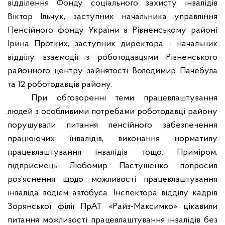
відділення Фонду соціального захисту інвалідів
Віктор
Ільчук
, заступник начальника управління
Пенсійного фонду України в Рівненському районі
Ірина
Протких
, заступник директора - начальник
відділу взаємодії з роботодавцями Рівненського
районного центру зайнятості Володимир
Пачебула
та 12 роботодавців району.
При обговоренні теми працевлаштування
людей з особливими потребами роботодавці району
порушували питання пенсійного забезпечення
працюючих інвалідів, виконання нормативу
працевлаштування інвалідів тощо. Приміром,
підприємець Любомир
Пастушенко
попросив
роз’яснення щодо можливості працевлаштування
інваліда водієм автобуса. Інспектора відділу кадрів
Зорянської
філії
ПрАТ
«
Райз-Максимко
» цікавили
питання можливості працевлаштування інвалідів без