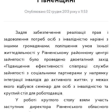
Рівненщині
Опубліковано 02 грудня 2013 року о 11:53
Задля забезпечення реалізації прав і
задоволення потреб осіб з інвалідністю нарівні з
іншими громадянами, поліпшення умов їхньої
життєдіяльності у Рівненському районному центрі
зайнятості було проведено
двоетапний
захід
«Підвищення ефективності співпраці служби
зайнятості з соціальними партнерами у напрямку
інтеграції інвалідів до активного життя», у межах
якого відбувся семінар для осіб з інвалідністю та
круглий стіл для роботодавців.
У роботі круглого столу взяли участь
заступник директора Рівненського обласного