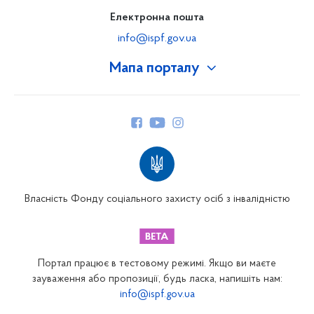
Електронна пошта
info@ispf.gov.ua
Мапа порталу
Про Фонд
Керівництво
Структура Фонду
Територіальні відділення
Вінницьке відділення
Волинське відділення
Власність Фонду соціального захисту осіб з інвалідністю
Дніпропетровське відділення
Донецьке відділення
Житомирське відділення
Портал працює в тестовому режимі. Якщо ви маєте
Закарпатське відділення
зауваження або пропозиції, будь ласка, напишіть нам:
info@ispf.gov.ua
Запорізьке відділення