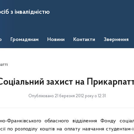
сіб з інвалідністю
о
Громадянам
Новини
Контакти
Звернення
атті
Соціальний захист на Прикарпатт
Опубліковано 21 березня 2012 року о 12:31
но-Франківського обласного відділення Фонду соціал
ісії по розподілу коштів на оплату навчання студентам-і