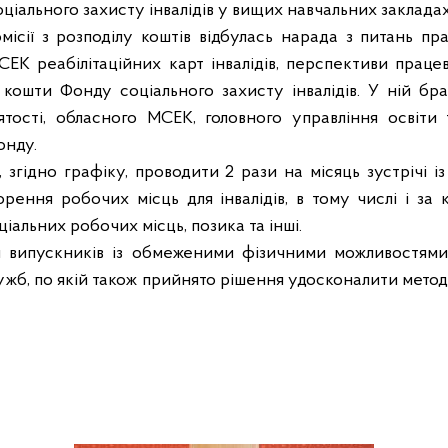
ціального захисту інвалідів у вищих навчальних закладах
місії з розподілу коштів відбулась нарада з питань пра
СЕК реабілітаційних карт інвалідів, перспективи праце
а кошти Фонду соціального захисту інвалідів. У ній б
ятості, обласного МСЕК, головного управління освіти
онду.
 згідно графіку, проводити 2 рази на місяць зустрічі 
орення робочих місць для інвалідів, в тому числі і за
ціальних робочих місць, позика та інші.
 випускників із обмеженими фізичними можливостями
лужб, по якій також прийнято рішення удосконалити мето