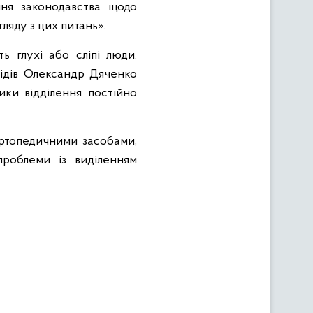
ння законодавства щодо
ляду з цих питань».
 глухі або сліпі люди.
лідів Олександр Дяченко
ики відділення постійно
ортопедичними засобами,
проблеми із виділенням