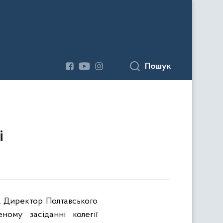
Пошук
і
 Директор Полтавського
ому засіданні колегії