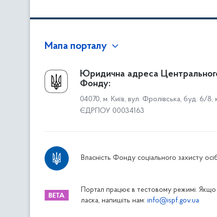
Мапа порталу
Про Фонд
Юридична адреса Центральног
Фонду:
Керівництво
04070, м. Київ, вул. Фролівська, буд. 6/8,
Структура Фонду
ЄДРПОУ 00034163
Територіальні відділення
Вінницьке відділення
Волинське відділення
Власність Фонду соціального захисту осіб
Дніпропетровське відділення
Донецьке відділення
Житомирське відділення
Портал працює в тестовому режимі. Якщо 
ласка, напишіть нам:
info@ispf.gov.ua
Закарпатське відділення