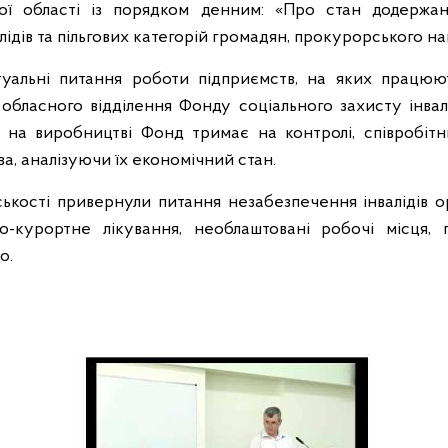
ої області із порядком денним: «Про стан додержа
лідів та пільгових категорій громадян, прокурорського наг
уальні питання роботи підприємств, на яких працюють
обласного відділення Фонду соціального захисту інва
 на виробництві Фонд тримає на контролі, співробітн
ва, аналізуючи їх економічний стан.
ькості привернули питання незабезпечення інвалідів 
о-курортне лікування, необлаштовані робочі місця, 
о.