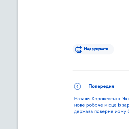
Надрукувати
Попередня
Наталія Королевська: Я
нове робоче місце із за
держава поверне йому б