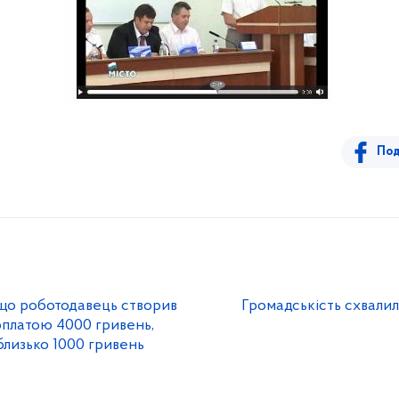
Под
кщо роботодавець створив
Громадськість схвалила
рплатою 4000 гривень,
лизько 1000 гривень