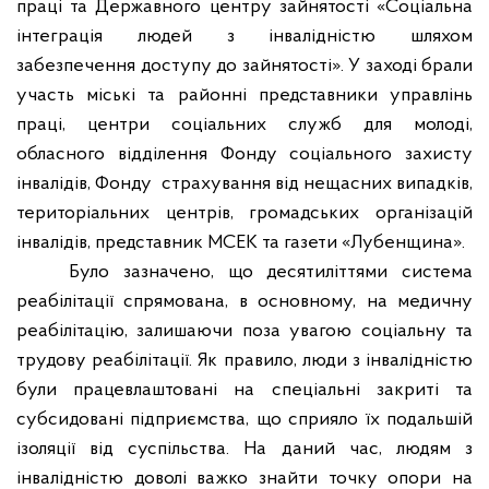
праці та Державного центру зайнятості «Соціальна
інтеграція людей з інвалідністю шляхом
забезпечення доступу до зайнятості». У заході брали
участь міські та районні представники управлінь
праці, центри соціальних служб для молоді,
обласного відділення Фонду соціального захисту
інвалідів, Фонду
страхування від нещасних випадків,
територіальних центрів, громадських організацій
інвалідів, представник МСЕК та газети «Лубенщина».
Було зазначено, що десятиліттями система
реабілітації спрямована, в основному, на медичну
реабілітацію, залишаючи поза увагою соціальну та
трудову реабілітації. Як правило, люди з інвалідністю
були працевлаштовані на спеціальні закриті та
субсидовані підприємства, що сприяло їх подальшій
ізоляції від суспільства. На даний час, людям з
інвалідністю доволі важко знайти точку опори на