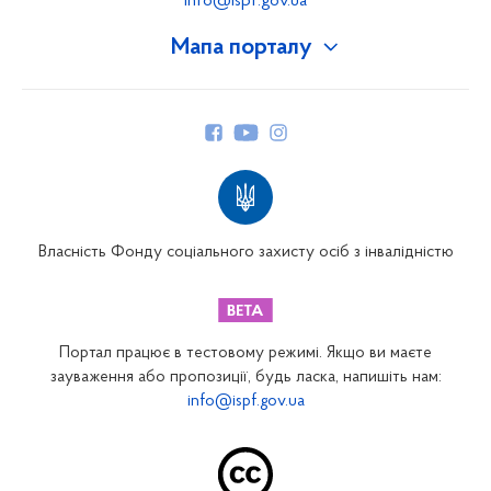
info@ispf.gov.ua
Мапа порталу
Про Фонд
Керівництво
Структура Фонду
Територіальні відділення
Вінницьке відділення
Волинське відділення
Власність Фонду соціального захисту осіб з інвалідністю
Дніпропетровське відділення
Донецьке відділення
Житомирське відділення
Портал працює в тестовому режимі. Якщо ви маєте
Закарпатське відділення
зауваження або пропозиції, будь ласка, напишіть нам:
info@ispf.gov.ua
Запорізьке відділення
Івано-Франківське відділення
Київське міське відділення