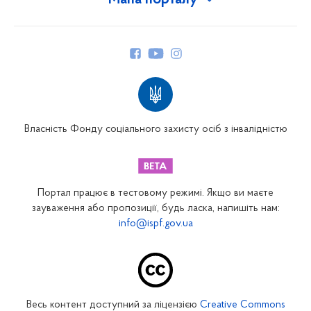
Мапа порталу
Про Фонд
Керівництво
Структура Фонду
Територіальні відділення
Вінницьке відділення
Волинське відділення
Власність Фонду соціального захисту осіб з інвалідністю
Дніпропетровське відділення
Донецьке відділення
Житомирське відділення
Портал працює в тестовому режимі. Якщо ви маєте
Закарпатське відділення
зауваження або пропозиції, будь ласка, напишіть нам:
info@ispf.gov.ua
Запорізьке відділення
Івано-Франківське відділення
Київське міське відділення
Київське обласне відділення
Весь контент доступний за ліцензією
Creative Commons