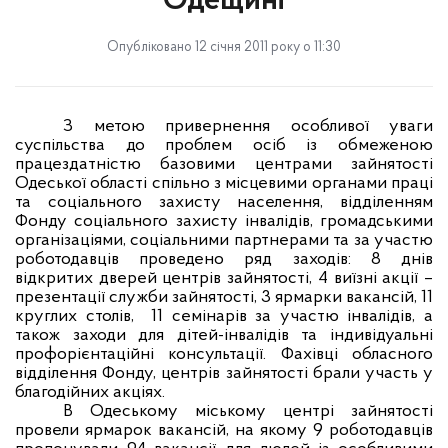
Одещині
Опубліковано 12 січня 2011 року о 11:30
З метою привернення особливої уваги
суспільства до проблем осіб із обмеженою
працездатністю базовими центрами зайнятості
Одеської області спільно з місцевими органами праці
та соціального захисту населення, відділенням
Фонду соціального захисту інвалідів, громадськими
організаціями, соціальними партнерами та за участю
роботодавців проведено ряд заходів: 8 днів
відкритих дверей центрів зайнятості, 4 виїзні акції –
презентації служби зайнятості, 3 ярмарки вакансій, 11
круглих столів,
11 семінарів за участю інвалідів, а
також заходи для дітей-інвалідів та індивідуальні
профорієнтаційні консультації. Фахівці обласного
відділення Фонду, центрів зайнятості брали участь у
благодійних акціях.
В Одеському міському центрі зайнятості
провели ярмарок вакансій, на якому 9 роботодавців