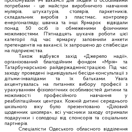
пропонували 94 вакансії для людей із особливими
потребами - це майстри виробничого навчання
мулярів, штукатурів, столярів, паркетників,
складальник виробів з пластмас, контролер
енергонагляду, швачка та інші. Ярмарок
відвідали
понад 50 осіб із обмеженими фізичними
можливостями. П'ятнадцять шукачів роботи цієї
категорії під час ярмарку заповнили анкети
претендентів на вакансії, їх запрошено до співбесіди
на підприємства.
Також відбувся захід «Джерело надії»,
організований благодійним фондом «Мрія» та
Татарбунарською райдержадміністрацією. Під час
заходу проведені індивідуальні бесіди-консультації з
дітьми-інвалідами та їх батьками. Увага
акцентувалась на питаннях вибору професії з
урахуванням фізіологічних особливостей дитини та
можливості професійного навчання у
реабілітаційних центрах. Кожній дитині середнього
шкільного віку було презентовано «Діловий
щоденник школяра», всі учасники заходу отримали
подарунки і солодощі від спонсорів та соціальних
партнерів.
Спеціалісти Одеського обласного відділення