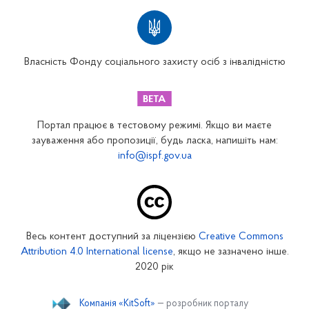
Територіальні відділення
Вінницьке відділення
Волинське відділення
Власність Фонду соціального захисту осіб з інвалідністю
Дніпропетровське відділення
Донецьке відділення
Житомирське відділення
Портал працює в тестовому режимі. Якщо ви маєте
Закарпатське відділення
зауваження або пропозиції, будь ласка, напишіть нам:
info@ispf.gov.ua
Запорізьке відділення
Івано-Франківське відділення
Київське міське відділення
Київське обласне відділення
Весь контент доступний за ліцензією
Creative Commons
Кіровоградське відділення
Attribution 4.0 International license
, якщо не зазначено інше.
Луганське відділення
2020 рік
Львівське відділення
Компанія «KitSoft»
— розробник порталу