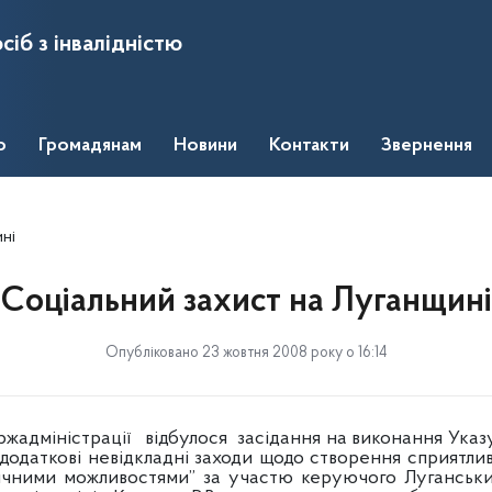
сіб з інвалідністю
о
Громадянам
Новини
Контакти
Звернення
ні
Соціальний захист на Луганщині
Опубліковано 23 жовтня 2008 року о 16:14
міністрації відбулося засідання на виконання Указу
 додаткові невідкладні заходи щодо створення сприятли
ичними можливостями” за участю керуючого Луганськи