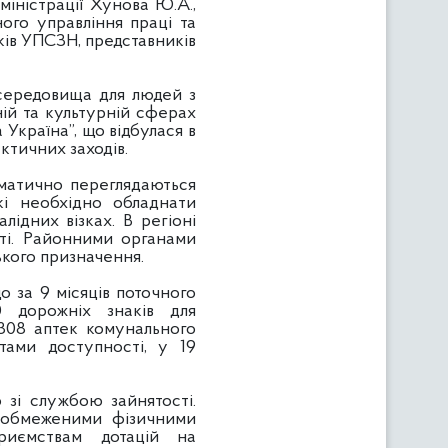
міністрації Хунова Ю.А.,
ого управління праці та
иків УПСЗН, представників
ередовища для людей з
ьній та культурній сферах
Україна”, що відбулася в
актичних заходів.
матично переглядаються
які необхідно обладнати
лідних візках. В регіоні
сті. Районними органами
кого призначення.
 за 9 місяців поточного
0 дорожніх знаків для
 308 аптек комунального
тами доступності, у 19
зі службою зайнятості.
з обмеженими фізичними
риємствам дотацій на