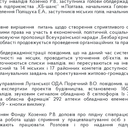
ту інвалідів Козенко Р.В., заступника голови облдержад
 підприємства „КБ-шанс” м.Полтава, начальника Головн
лення Поліщука Е.А., заступників міських голів, начальн
 вирішення питань щодо створення сприятливого с
 ними права на участь в економічній, політичній, соціал
аховуючи пропозиції Всеукраїнської наради „Безбар’єрна 
 в області продовжується проведення організаційних та пр
ержадміністрації повідомив, що на даний час систе
пності на місцях, проводиться уточнення об’єктів, 
уточнюються списки інвалідів, які пересуваються на інва
сний та 14 міських і 17 районних комітетів доступно
планувальних завдань на проектування житлово-громадсь
правління Луганської ОДА Поречний В.О. повідомив, що
кспертизи проектів будівництва, встановлено 16
алідів, звуковим сигналом обладнано 8 світлофорів. Із
ка обласна фармація” 292 аптеки обладнано елемен
69 – кнопки виклику.
Фонду Козенко Р.В. доповів про плідну співпрацю 
на робота щодо сприяння у працевлаштуванні осіб 
ажають працювати. Розповів і про надання підп