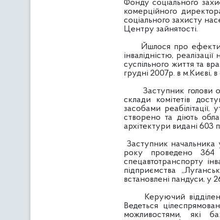
Фонду соціального захис
комерційного директора
соціального захисту насе
Центру зайнятості.
Йшлося про ефективне
інвалідністю, реалізації
суспільного життя та вр
грудні 2007р. в м.Києві,
Заступник голови облд
склади комітетів досту
засобами реабілітації, 
створено та діють обла
архітектури видані 603 
Заступник начальника у
року проведено 364 е
спецавтотранспорту інв
підприємства „Лугансь
встановлені пандуси, у 2
Керуючий відділенням 
Ведеться цілеспрямова
можливостями, які б