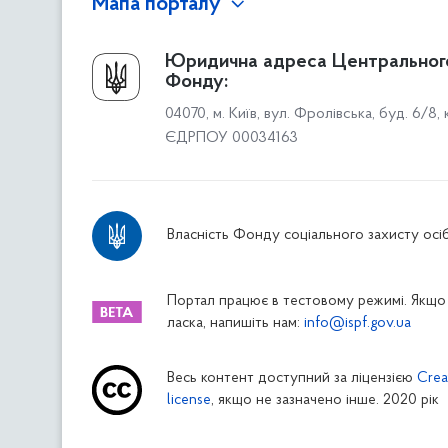
Мапа порталу
Про Фонд
Юридична адреса Центральног
Фонду:
Керівництво
04070, м. Київ, вул. Фролівська, буд. 6/8,
Структура Фонду
ЄДРПОУ 00034163
Територіальні відділення
Вінницьке відділення
Волинське відділення
Власність Фонду соціального захисту осіб
Дніпропетровське відділення
Донецьке відділення
Житомирське відділення
Портал працює в тестовому режимі. Якщо 
ласка, напишіть нам:
info@ispf.gov.ua
Закарпатське відділення
Запорізьке відділення
Весь контент доступний за ліцензією
Crea
Івано-Франківське відділення
license
, якщо не зазначено інше. 2020 рік
Київське міське відділення