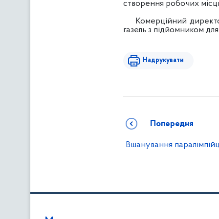
створення робочих місц
Комерційний директор 
газель з підйомником для 
Надрукувати
Попередня
Вшанування паралімпійці