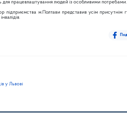
ь для працевлаштування людей із особливими потребами.
підприємства м.Полтави представив усім присутнім г
інвалідів.
Под
в у Львові