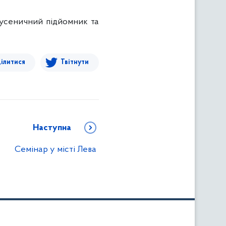
усеничний підйомник та
ілитися
Твітнути
Наступна
Семінар у місті Лева