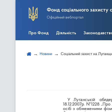
Фонд соціального захисту о
Офіційний вебпортал
Про Фонд
Діяльність
Законодавств
Новини
Соціальний захист на Луганщи
У Луганській облдержад
18.12.2007р. №1228 „Про
осіб з обмеженими фіз