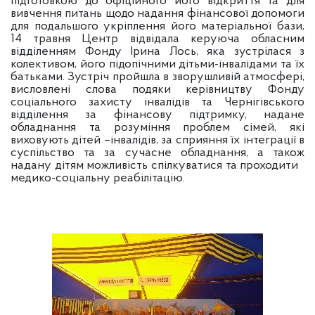
підготовкою до офіційного його відкриття та для
вивчення питань щодо надання фінансової допомоги
для подальшого укріплення його матеріальної бази,
14 травня Центр відвідала керуюча обласним
відділенням Фонду Ірина Лось, яка зустрілася з
колективом, його підопічними дітьми-інвалідами та їх
батьками. Зустріч пройшла в зворушливій атмосфері,
висловлені слова подяки керівництву Фонду
соціального захисту інвалідів та Чернігівського
відділення за фінансову підтримку, надане
обладнання та розуміння проблем сімей, які
виховують дітей –інвалідів, за сприяння їх інтеграції в
суспільство та за сучасне обладнання, а також
надану дітям можливість спілкуватися та проходити
медико-соціальну реабілітацію.