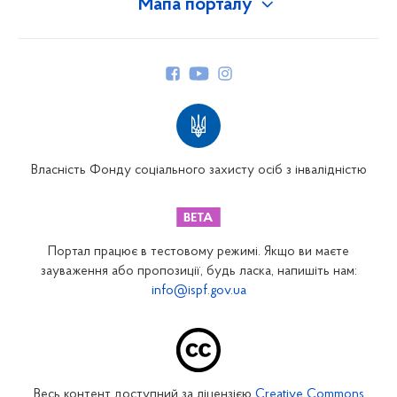
Мапа порталу
Про Фонд
Керівництво
Структура Фонду
Територіальні відділення
Вінницьке відділення
Волинське відділення
Власність Фонду соціального захисту осіб з інвалідністю
Дніпропетровське відділення
Донецьке відділення
Житомирське відділення
Портал працює в тестовому режимі. Якщо ви маєте
Закарпатське відділення
зауваження або пропозиції, будь ласка, напишіть нам:
info@ispf.gov.ua
Запорізьке відділення
Івано-Франківське відділення
Київське міське відділення
Київське обласне відділення
Весь контент доступний за ліцензією
Creative Commons