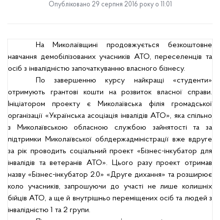
Опубліковано 29 серпня 2016 року о 11:01
На Миколаївщині продовжується безкоштовне
навчання демобілізованих
учасників АТО
, переселенців та
осіб з інвалідністю започаткуванню власного бізнесу.
По завершенню курсу найкращі «студенти»
отримують грантові кошти на розвиток власної справи.
Ініціатором проекту є Миколаївська філія громадської
організації «Українська асоціація інвалідів АТО», яка спільно
з Миколаївською обласною службою зайнятості та за
підтримки Миколаївської облдержадміністрації вже вдруге
за рік проводить соціальний проект «Бізнес-інкубатор для
інвалідів та ветеранів АТО». Цього разу проект отримав
назву «Бізнес-інкубатор 2.0»
«Друге дихання» та розширює
коло учасників, запрошуючи до участі не лише
колишніх
бійців АТО, а ще й внутрішньо переміщених осіб та людей з
інвалідністю 1 та 2 групи.