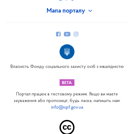
Мапа порталу
Про Фонд
Керівництво
Структура Фонду
Територіальні відділення
Вінницьке відділення
Волинське відділення
Власність Фонду соціального захисту осіб з інвалідністю
Дніпропетровське відділення
Донецьке відділення
Житомирське відділення
Портал працює в тестовому режимі. Якщо ви маєте
Закарпатське відділення
зауваження або пропозиції, будь ласка, напишіть нам:
info@ispf.gov.ua
Запорізьке відділення
Івано-Франківське відділення
Київське міське відділення