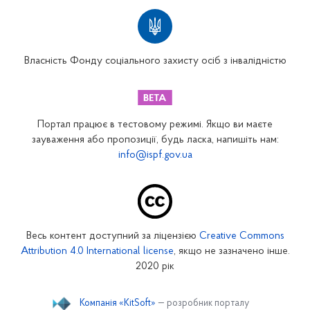
Територіальні відділення
Вінницьке відділення
Волинське відділення
Власність Фонду соціального захисту осіб з інвалідністю
Дніпропетровське відділення
Донецьке відділення
Житомирське відділення
Портал працює в тестовому режимі. Якщо ви маєте
Закарпатське відділення
зауваження або пропозиції, будь ласка, напишіть нам:
info@ispf.gov.ua
Запорізьке відділення
Івано-Франківське відділення
Київське міське відділення
Київське обласне відділення
Весь контент доступний за ліцензією
Creative Commons
Кіровоградське відділення
Attribution 4.0 International license
, якщо не зазначено інше.
Луганське відділення
2020 рік
Львівське відділення
Компанія «KitSoft»
— розробник порталу
Миколаївське відділення