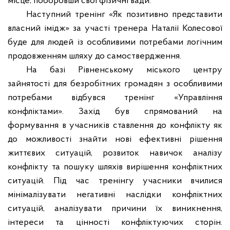
місце, поборовши свої фізичні вади.
Наступний тренінг «Як позитивно представити
власний імідж» за участі тренера Наталії Колесової
буде
для людей
і
з особливими потребами логічним
продовженням шляху до самоствердження.
На базі Рівненському
міського центру
зайнятості
для безробітних громадян з особливими
потребами відбувся тренінг «Управління
конфліктами». Захід був спрямований на
формування в учасників ставлення до конфлікту як
до можливості знайти нові ефективні рішення
життєвих ситуацій, розвиток навичок аналізу
конфлікту та пошуку шляхів вирішення конфліктних
ситуацій. Під час тренінгу учасники вчилися
мінімалізувати негативні наслідки конфліктних
ситуацій, аналізувати причини їх виникнення,
інтереси та цінності конфліктуючих сторін.