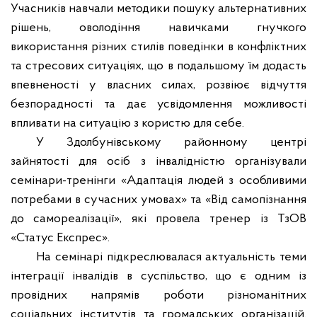
Учасників навчали методики пошуку альтернативних
рішень, оволодіння навичками гнучкого
використання різних стилів поведінки в конфліктних
та стресових ситуаціях, що в подальшому їм додасть
впевненості у власних силах, розвіює відчуття
безпорадності та дає усвідомлення можливості
впливати на ситуацію з користю для себе.
У Здолбунівському районному центрі
зайнятості для осіб з інвалідністю організували
семінари-тренінги «Адаптація людей з особливими
потребами в сучасних умовах» та «Від самопізнання
до самореалізації», які провела тренер із ТзОВ
«Статус Експрес».
На семінарі підкреслювалася актуальність теми
інтеграції інвалідів в суспільство, що є одним із
провідних напрямів роботи різноманітних
соціальних інститутів та громадських організацій.