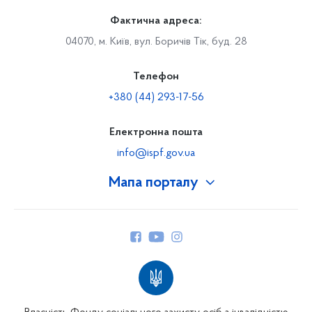
Фактична адреса:
04070, м. Київ, вул. Боричів Тік, буд. 28
Телефон
+380 (44) 293-17-56
Електронна пошта
info@ispf.gov.ua
Мапа порталу
Про Фонд
Керівництво
Структура Фонду
Територіальні відділення
Вінницьке відділення
Волинське відділення