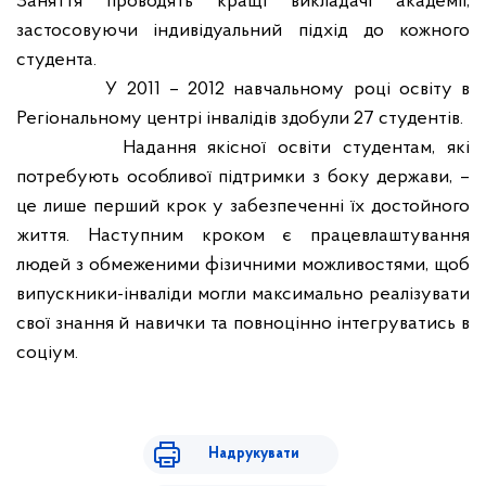
Заняття проводять кращі викладачі академії,
застосовуючи індивідуальний підхід до кожного
студента.
У 2011 – 2012 навчальному році освіту в
Регіональному центрі інвалідів здобули 27 студентів.
Надання якісної освіти студентам, які
потребують особливої підтримки з боку держави, –
це лише перший крок у забезпеченні їх достойного
життя. Наступним кроком є працевлаштування
людей з обмеженими фізичними можливостями
,
щоб
випускники-інваліди могли максимально реалізувати
свої знання й навички
та
повноцінно інтегр
уватись
в
соціум
.
Надрукувати