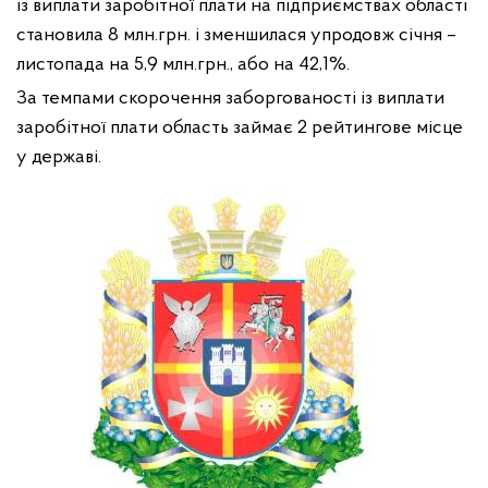
із виплати заробітної плати на підприємствах області
становила 8 млн.грн. і зменшилася упродовж січня –
листопада на 5,9 млн.грн., або на 42,1%.
За темпами скорочення заборгованості із виплати
заробітної плати область займає 2 рейтингове місце
у державі.