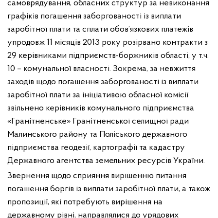
самоврядування, обласних структур за невиконання
графіків погашення заборгованості із виплати
заробітної плати та сплати обов’язкових платежів
упродовж 11 місяців 2013 року розірвано контракти з
29 керівниками підприємств-боржників області, у т.ч.
10 – комунальної власності. Зокрема, за невжиття
заходів щодо погашення заборгованості із виплати
заробітної плати за ініціативою обласної комісії
звільнено керівників комунального підприємства
«Гранітненське» Гранітненської селищної ради
Малинського району та Поліського державного
підприємства геодезії, картографії та кадастру
Державного агентства земельних ресурсів України.
Звернення щодо сприяння вирішенню питання
погашення боргів із виплати заробітної плати, а також
пропозиції, які потребують вирішення на
державному рівні, направлялися до урядових