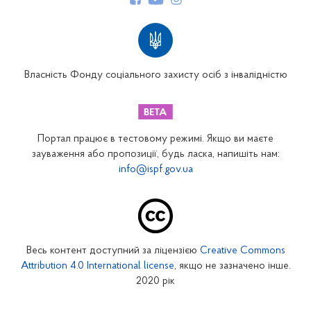
Структура Фонду
Територіальні відділення
Вінницьке відділення
Волинське відділення
Власність Фонду соціального захисту осіб з інвалідністю
Дніпропетровське відділення
Донецьке відділення
Житомирське відділення
Портал працює в тестовому режимі. Якщо ви маєте
Закарпатське відділення
зауваження або пропозиції, будь ласка, напишіть нам:
info@ispf.gov.ua
Запорізьке відділення
Івано-Франківське відділення
Київське міське відділення
Київське обласне відділення
Весь контент доступний за ліцензією
Creative Commons
Кіровоградське відділення
Attribution 4.0 International license
, якщо не зазначено інше.
Луганське відділення
2020 рік
Львівське відділення