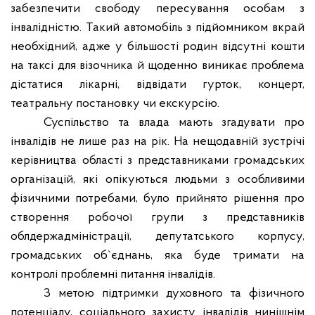
забезпечити свободу пересування особам з
інвалідністю. Такий автомобіль з підйомником вкрай
необхідний, адже у більшості родин відсутні кошти
на таксі для візочника й щоденно виникає проблема
дістатися лікарні, відвідати гурток, концерт,
театральну постановку чи екскурсію.
Суспільство та влада мають згадувати про
інвалідів не лише раз на рік. На нещодавній зустрічі
керівництва області з представниками громадських
організацій, які опікуються людьми з особливими
фізичними потребами, було прийнято рішення про
створення робочої групи з представників
облдержадміністрації, депутатського корпусу,
громадських об`єднань, яка буде тримати на
контролі проблемні питання інвалідів.
З метою підтримки духовного та фізичного
потенціалу, соціального захисту інвалідів нинішнім