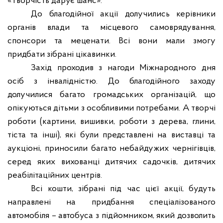
«Творчість дарує шанс».
До благодійної акції долучились керівники
органів влади та місцевого самоврядування,
спонсори та меценати. Всі вони мали змогу
придбати зібрані цікавинки.
Захід проходив з нагоди Міжнародного дня
осіб з інвалідністю. До благодійного заходу
долучилися багато громадських організацій, що
опікуються дітьми з особливими потребами. А творчі
роботи (картини, вишивки, роботи з дерева, глини,
тіста та інші), які були представлені на виставці та
аукціоні, приносили багато небайдужих чернігівців,
серед яких вихованці дитячих садочків, дитячих
реабілітаційних центрів.
Всі кошти, зібрані під час цієї акції, будуть
направлені на придбання спеціалізованого
автомобіля – автобуса з підйомником, який дозволить