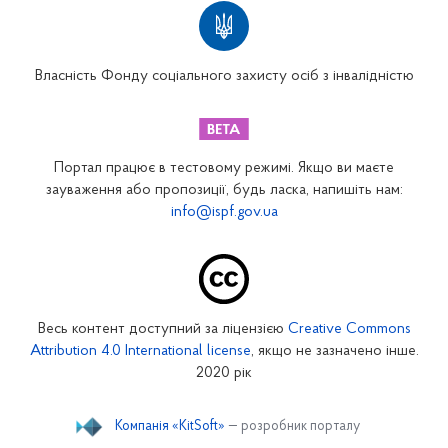
Територіальні відділення
Вінницьке відділення
Волинське відділення
Власність Фонду соціального захисту осіб з інвалідністю
Дніпропетровське відділення
Донецьке відділення
Житомирське відділення
Портал працює в тестовому режимі. Якщо ви маєте
Закарпатське відділення
зауваження або пропозиції, будь ласка, напишіть нам:
info@ispf.gov.ua
Запорізьке відділення
Івано-Франківське відділення
Київське міське відділення
Київське обласне відділення
Весь контент доступний за ліцензією
Creative Commons
Кіровоградське відділення
Attribution 4.0 International license
, якщо не зазначено інше.
Луганське відділення
2020 рік
Львівське відділення
Компанія «KitSoft»
— розробник порталу
Миколаївське відділення