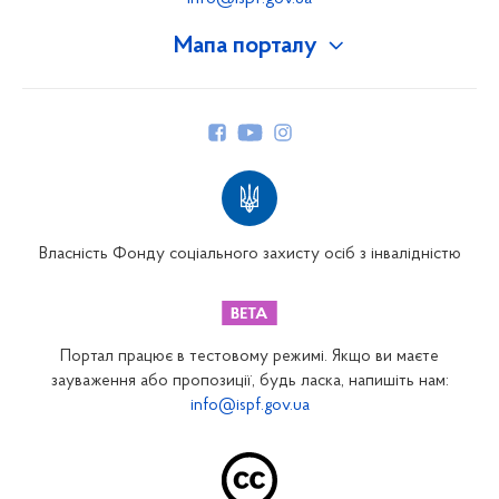
Мапа порталу
Про Фонд
Керівництво
Структура Фонду
Територіальні відділення
Вінницьке відділення
Волинське відділення
Власність Фонду соціального захисту осіб з інвалідністю
Дніпропетровське відділення
Донецьке відділення
Житомирське відділення
Портал працює в тестовому режимі. Якщо ви маєте
Закарпатське відділення
зауваження або пропозиції, будь ласка, напишіть нам:
info@ispf.gov.ua
Запорізьке відділення
Івано-Франківське відділення
Київське міське відділення