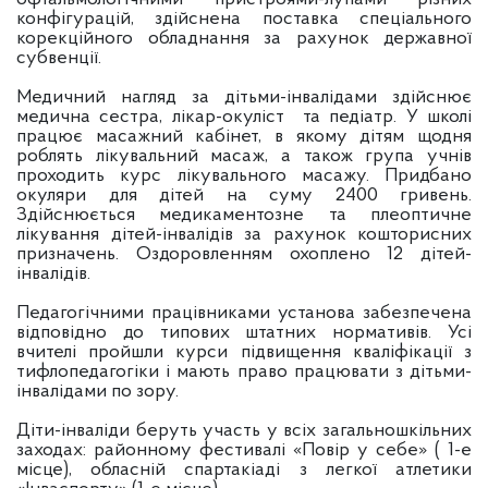
конфігурацій, здійснена поставка спеціального
корекційного обладнання за рахунок державної
субвенції.
Медичний нагляд за дітьми-інвалідами здійснює
медична сестра, лікар-окуліст та педіатр. У школі
працює масажний кабінет, в якому дітям щодня
роблять лікувальний масаж, а також група учнів
проходить курс лікувального масажу. Придбано
окуляри для дітей на суму 2400 гривень.
Здійснюється медикаментозне та плеоптичне
лікування дітей-інвалідів за рахунок кошторисних
призначень. Оздоровленням охоплено 12 дітей-
інвалідів.
Педагогічними працівниками установа забезпечена
відповідно до типових штатних нормативів. Усі
вчителі пройшли курси підвищення кваліфікації з
тифлопедагогіки і мають право працювати з дітьми-
інвалідами по зору.
Діти-інваліди беруть участь у всіх загальношкільних
заходах: районному фестивалі «Повір у себе» ( 1-е
місце), обласній спартакіаді з легкої атлетики