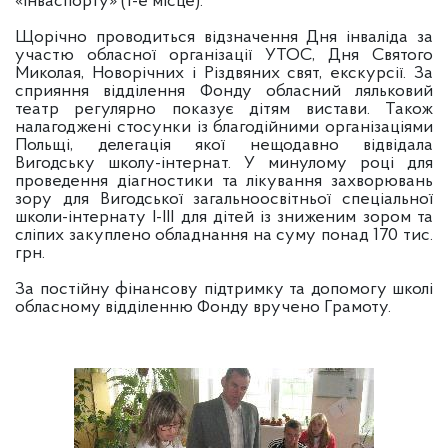
«Інваспорту» (1-е місце).
Щорічно проводиться відзначення Дня інваліда за
участю обласної організації УТОС, Дня Святого
Миколая, Новорічних і Різдвяних свят, екскурсії. За
сприяння відділення Фонду обласний ляльковий
театр регулярно показує дітям вистави. Також
налагоджені стосунки із благодійними організаціями
Польщі, делегація якої нещодавно відвідала
Вигодську школу-інтернат. У минулому році для
проведення діагностики та лікування захворювань
зору для Вигодської загальноосвітньої спеціальної
школи-інтернату І-ІІІ для дітей із зниженим зором та
сліпих закуплено обладнання на суму понад 170 тис.
грн.
За постійну фінансову підтримку та допомогу школі
обласному відділенню Фонду вручено Грамоту.