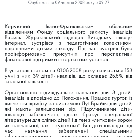
Опубліковано 09 червня 2008 року о 09:27
Керуючий Івано-Франківським обласним
відділенням Фонду соціального захисту інвалідів
Василь Жураківський відвідав Вигодську школу-
інтернат, зустрівся з педагогічним колективом,
підопічними дітьми закладу. Під час зустрічі було
проінформовано присутніх про перспективи
фінансової підтримки інтернатних установ.
В установі станом на 01.06.2008 року навчається 153
учні з них 39 дітей-інвалідів, що складає 25,5% від
загальної кількості.
Організовано індивідуальне навчання для 3 дітей-
інвалідів, відповідно до Положення. Працює гурток із
вивчення шрифту за системою Луї Брайля для дітей,
які мають залишковий зір. Підручниками діти-
інваліди забезпечені, однак бракує спеціальної
літератури для сліпих дітей і дітей з «литковим зором
як навчальної, так і художньої. Всі діти-інваліди під
час навчання забезпечені спеціальними
офтальмологічними пристроями-лупами різних