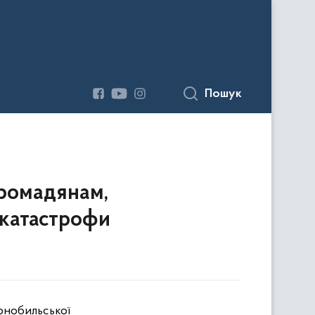
Пошук
громадянам,
 катастрофи
рнобильської