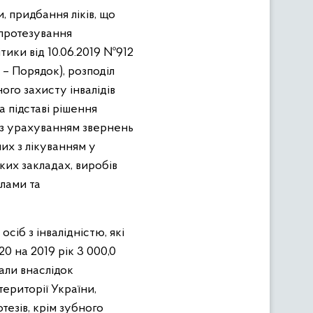
, придбання ліків, що
 протезування
ики від 10.06.2019 №912
 – Порядок), розподіл
го захисту інвалідів
 підставі рішення
 з урахуванням звернень
их з лікуванням у
аких закладах, виробів
лами та
іб з інвалідністю, які
0 на 2019 рік 3 000,0
али внаслідок
ериторії України,
тезів, крім зубного