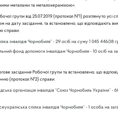
ними металами та металокерамікою».
очої групи від 25.07.2019 (протокол №1) розглянуто усі с
м на дату засідання, та встановлено, що відповідають в
ю справи:
лка інвалідів Чорнобиля” - 29 осіб на суму 1 045 446,08 г
ьний фонд допомоги інвалідам Чорнобиля - 10 осіб на за
ргове засідання Робочої групи та встановлено, що відпо
анню (протокол №2) справи:
ська організація інвалідів “Союз Чорнобиль України” - 60
сеукраїнська спілка інвалідів Чорнобиля” - 1 особа на заг