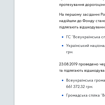
протезування дорогоцін
На першому засіданні Роб
надійшли до Фонду стано
підлягають відшкодуванн
ГС “Всеукраїнська спі
Український націонал
грн.
23.08.2019 проведено че
та підлягають відшкодув
Всеукраїнська громад
661 372,32 грн;
Громадська спілка “В