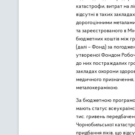
катастрофи, витрат на лі
відсутні в таких заклада
дорогоцінними металами 
та зареєстрованого в Мін
бюджетних коштів між гр
(далі – Фонд) за погодж
утвореної Фондом Робочо
до них постраждалих гро
закладах охорони здоров’
медичного призначення, 
металокерамікою.
За бюджетною програмою 
мають статус всеукраїнс
тис. гривень передбачен
Чорнобильської катастроф
придбання ліків, що відс