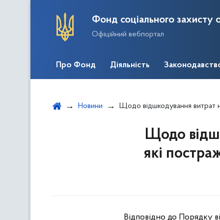
Фонд соціального захисту о
Офіційний вебпортал
Про Фонд
Діяльність
Законодавств
Новини
Щодо відшкодування витрат на лікуванн
Щодо відшк
які постра
Відповідно до Порядку в