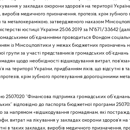
кування у закладах охорони здоров’я на території України
х, виробів медичного призначення, протезів, крім зубного
та металокерамікою, затвердженого наказом Мінсоцполіт
істерстві юстиції України 25.06.2019 за №671/33642 (далі
омадськими об’єднаннями проводиться Фондом соціально
енням із Мінсоцполітики у межах бюджетних призначень на
ї групи за участі представників громадських об’єднань
мадян щодо необхідності відшкодування витрат, пов’язан
я на території України, придбанням ліків, що відсутні в т
протезів, крім зубного протезування дорогоцінними мета
2507020 “Фінансова підтримка громадських об’єднань ос
ьких” відповідно до паспорта бюджетної програми 250702
о за напрямом «відшкодування громадянам, які постражд
и, витрат на лікування у закладах охорони здоров’я на т
утні в таких закладах, виробів медичного призначення, про