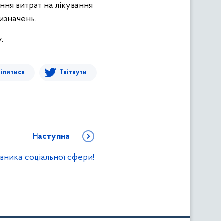
ння витрат на лікування
изначень.
.
ілитися
Твітнути
Наступна
вника соціальної сфери!