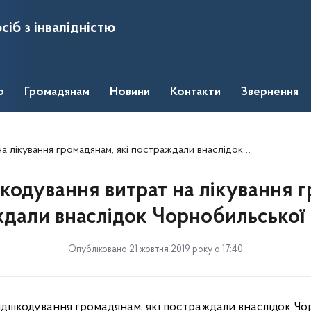
сіб з інвалідністю
о
Громадянам
Новини
Контакти
Звернення
я громадянам, які постраждали внаслідок Чорнобильської катастрофи
одування витрат на лікування 
ждали внаслідок Чорнобильської
Опубліковано 21 жовтня 2019 року о 17:40
ідшкодування громадянам, які постраждали внаслідок Чо