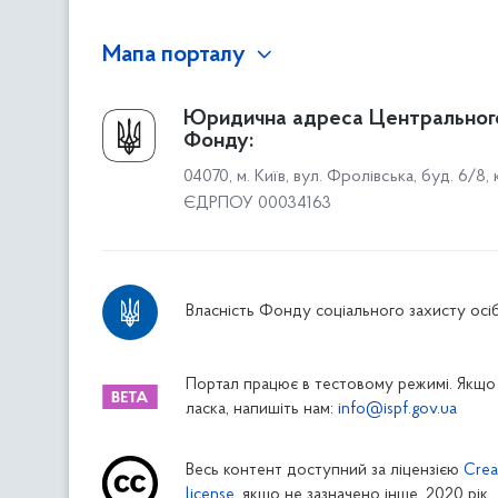
Мапа порталу
Про Фонд
Юридична адреса Центральног
Фонду:
Керівництво
04070, м. Київ, вул. Фролівська, буд. 6/8,
Структура Фонду
ЄДРПОУ 00034163
Територіальні відділення
Вінницьке відділення
Волинське відділення
Власність Фонду соціального захисту осіб
Дніпропетровське відділення
Донецьке відділення
Житомирське відділення
Портал працює в тестовому режимі. Якщо 
ласка, напишіть нам:
info@ispf.gov.ua
Закарпатське відділення
Запорізьке відділення
Весь контент доступний за ліцензією
Crea
Івано-Франківське відділення
license
, якщо не зазначено інше. 2020 рік