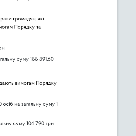
прави громадян, які
имогам Порядку та
рн;
гальну суму 188 391,60
відають вимогам Порядку
 осіб на загальну суму 1
альну суму 104 790 грн.