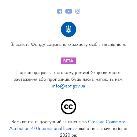
Керівництво
Структура Фонду
Територіальні відділення
Вінницьке відділення
Волинське відділення
Власність Фонду соціального захисту осіб з інвалідністю
Дніпропетровське відділення
Донецьке відділення
Житомирське відділення
Портал працює в тестовому режимі. Якщо ви маєте
Закарпатське відділення
зауваження або пропозиції, будь ласка, напишіть нам:
info@ispf.gov.ua
Запорізьке відділення
Івано-Франківське відділення
Київське міське відділення
Київське обласне відділення
Весь контент доступний за ліцензією
Creative Commons
Кіровоградське відділення
Attribution 4.0 International license
, якщо не зазначено інше.
Луганське відділення
2020 рік