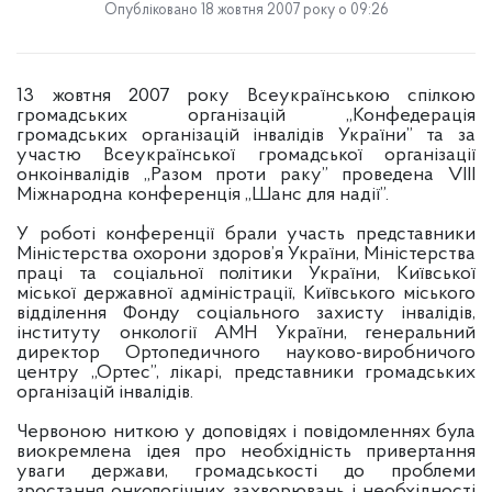
Опубліковано 18 жовтня 2007 року о 09:26
13 жовтня 2007 року Всеукраїнською спілкою
громадських організацій „Конфедерація
громадських організацій інвалідів України” та за
участю Всеукраїнської громадської організації
онкоінвалідів „Разом проти раку” проведена VІІІ
Міжнародна конференція „Шанс для надії”.
У роботі конференції брали участь представники
Міністерства охорони здоров’я України, Міністерства
праці та соціальної політики України, Київської
міської державної адміністрації, Київського міського
відділення Фонду соціального захисту інвалідів,
інституту онкології АМН України, генеральний
директор Ортопедичного науково-виробничого
центру „Ортес”, лікарі, представники громадських
організацій інвалідів.
Червоною ниткою у доповідях і повідомленнях була
виокремлена ідея про необхідність привертання
уваги держави, громадськості до проблеми
зростання онкологічних захворювань і необхідності