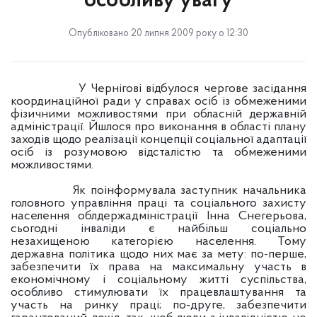
особливу увагу
Опубліковано 20 липня 2009 року о 12:30
У Чернігові відбулося чергове засідання
координаційної ради у справах осіб із обмеженими
фізичними можливостями при обласній державній
адміністрації. Йшлося про виконання в області плану
заходів щодо реалізації концепції соціальної адаптації
осіб із розумовою відсталістю та обмеженими
можливостями.
Як поінформувала заступник начальника
головного управління праці та соціального захисту
населення облдержадміністрації Інна Снегерьова,
сьогодні інваліди є найбільш соціально
незахищеною категорією населення. Тому
державна політика щодо них має за мету: по-перше,
забезпечити їх права на максимальну участь в
економічному і соціальному житті суспільства,
особливо стимулювати їх працевлаштування та
участь на ринку праці; по-друге, забезпечити