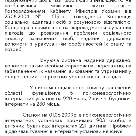
гарантований дохід, так, щоб люди з інвалідністю не
позбавлялися можливості жити гідно.
Розпорядженням Кабінету Міністрів України від
25.08.2004 № 619-р затверджена Концепція
соціальної адаптації осіб з розумовою відсталістю.
Концепція спрямована на впровадження сучасних
підходів до розв’язання проблеми соціального
захисту зазначених осіб, надання державної
допомоги з урахуванням особливостей їх стану та
потреб.
Існуюча система надання державної
допомоги таким особам спрямована, переважно, на
забезпечення їх навчання, виховання та утримання у
стаціонарних інтернатних установах та закладах.
У системі соціального захисту населення
області функціонує 5 психоневрологічних
інтернатних установ на 920 місць, 2 дитячі будинки-
інтернати на 230 місць.
Станом на 01.06.2009р. в психоневрологічних
інтернатних установах проживало 903 особи, в
дитячих будинках-інтернатах-221 дитина. Проблем
щодо влаштування в інтернатні установи не існує.