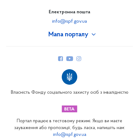
Електронна пошта
info@ispf.gov.ua
Мапа порталу
Про Фонд
Керівництво
Структура Фонду
Територіальні відділення
Вінницьке відділення
Волинське відділення
Власність Фонду соціального захисту осіб з інвалідністю
Дніпропетровське відділення
Донецьке відділення
Житомирське відділення
Портал працює в тестовому режимі. Якщо ви маєте
Закарпатське відділення
зауваження або пропозиції, будь ласка, напишіть нам:
info@ispf.gov.ua
Запорізьке відділення