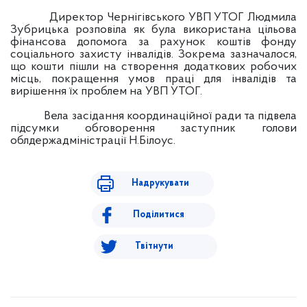
Директор Чернігівського УВП УТОГ Людмила
Зубрицька розповіла як була використана цільова
фінансова допомога за рахунок коштів фонду
соціального захисту інвалідів. Зокрема зазначалося,
що кошти пішли на створення додаткових робочих
місць, покращення умов праці для інвалідів та
вирішення їх проблем на УВП УТОГ.
Вела засідання координаційної ради та підвела
підсумки обговорення заступник голови
облдержадміністрації Н.Білоус.
Надрукувати
Поділитися
Твітнути