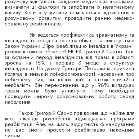
розумову відсталість. Завдання медиків, за її словами,
визначати ці фактори та запобігати їх негативному
впливу. Коли ж у дитини помічаються відхилення в
розумовому розвитку, проводити ранню медико-
соціальну реабілітацію.
Як ведеться профілактика травматизму та
інвалідності серед населення області та виконується
Закон України „Про реабілітацію інвалідів в Україні”
розповів голова обласної МСЕК Григорій Сахно. Так,
за останній період інвалідність від травм в області
зросла на 16% і посідає 3 місце в структурі
інвалідності. На думку Григорія Петровича, причина
полягає в низькій поінформованості населення про
небезпеку тих, чи інших дій, а також звичайна
недбалість. Він переконаний, що у 98% випадках
травм можна було уникнути. Тому необхідно
проводити широку роз’яснювальну роботу серед
населення.
Також Григорій Сахно повідомив, що майже для
всіх інвалідів розроблені індивідуальні програми
реабілітації. Але, на жаль, відсутність фінансування
не дає змоги провести реабілітацію належним
чином.