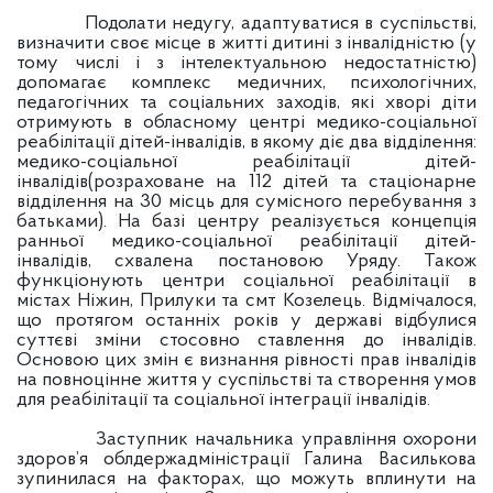
Подолати недугу, адаптуватися в суспільстві,
визначити своє місце в житті дитині з інвалідністю (у
тому числі і з інтелектуальною недостатністю)
допомагає комплекс медичних, психологічних,
педагогічних та соціальних заходів, які хворі діти
отримують в обласному центрі медико-соціальної
реабілітації дітей-інвалідів, в якому діє два відділення:
медико-соціальної реабілітації дітей-
інвалідів(розраховане на 112 дітей та стаціонарне
відділення на 30 місць для сумісного перебування з
батьками). На базі центру реалізується концепція
ранньої медико-соціальної реабілітації дітей-
інвалідів, схвалена постановою Уряду. Також
функціонують центри соціальної реабілітації в
містах Ніжин, Прилуки та смт Козелець. Відмічалося,
що протягом останніх років у державі відбулися
суттєві зміни стосовно ставлення до інвалідів.
Основою цих змін є визнання рівності прав інвалідів
на повноцінне життя у суспільстві та створення умов
для реабілітації та соціальної інтеграції інвалідів.
Заступник начальника управління охорони
здоров’я облдержадміністрації Галина Василькова
зупинилася на факторах, що можуть вплинути на