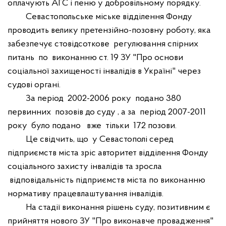
оплачують АГС і пеню у добровільному порядку.
Севастопольське міське відділення Фонду
проводить велику претензійно-позовну роботу, яка
забезпечує стовідсоткове
регулювання спірних
питань
по
виконанню ст. 19 ЗУ "Про основи
соціальної захищеності інвалідів в Україні" через
судові органі.
За період
2002-2006 року
подано 380
первинних
позовів до суду , а за
період 2007-2011
року
було подано
вже
тільки
172 позови.
Це свідчить, що
у Севастополі серед
підприємств міста зріс авторитет відділення Фонду
соціального захисту інвалідів та зросла
відповідальність підприємств міста по виконанню
нормативу працевлаштування інвалідів.
На стадії виконання рішень суду, позитивним є
прийняття нового ЗУ "Про виконавче провадження"