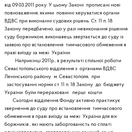
від 09.03.2011 року. У цьому Законі
прописані нові
повноваження, якими
повинні керуватися органи
ВДВС при виконанні судових рішень. Ст. 11 п. 18
Закону передбачено, що у разі невиконання рішення
суду боржником, виконавець звертається до суду із
заявою про встановлення
тимчасового обмеження в
праві виїзду за межі
України.
Наприкінці 2011р., в результаті спільної роботи
Севастопольського відділення з
органами ВДВС
Ленінського району
м. Севастополя,
при
застосуванні норми ст. 11 п. 18 Закону
до
бюджету
України
були перераховані
перші
кошти.
Сьогодні відділення Фонду активно практикує
звернення до суду про встановлення
тимчасового
обмеження в праві виїзду за межі
України для віх
боржників , які мають заборгованість по сплаті