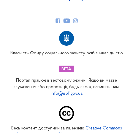
Про Фонд
Керівництво
Структура Фонду
Територіальні відділення
Вінницьке відділення
Волинське відділення
Власність Фонду соціального захисту осіб з інвалідністю
Дніпропетровське відділення
Донецьке відділення
Житомирське відділення
Портал працює в тестовому режимі. Якщо ви маєте
Закарпатське відділення
зауваження або пропозиції, будь ласка, напишіть нам:
info@ispf.gov.ua
Запорізьке відділення
Івано-Франківське відділення
Київське міське відділення
Київське обласне відділення
Весь контент доступний за ліцензією
Creative Commons
Кіровоградське відділення