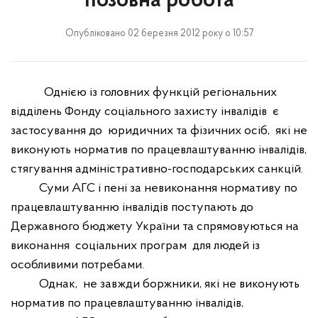
позовна робота
Опубліковано 02 березня 2012 року о 10:57
Однією із головних функцій регіональних
відділень Фонду соціального захисту інвалідів
є
застосування до
юридичних та фізичних осіб,
які не
виконують норматив по працевлаштуванню інвалідів,
стягування адміністративно-господарських санкцій.
Суми АГС і пені за невиконання нормативу по
працевлаштуванню інвалідів поступають до
Державного бюджету України та спрямовуються на
виконання
соціальних програм
для людей із
особливими потребами.
Однак,
не завжди боржники, які не виконують
норматив по працевлаштуванню інвалідів,