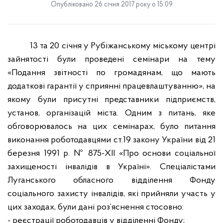
Опубліковано 26 січня 2017 року о 15:09
13 та 20 січня у Рубіжанському міському центрі
зайнятості були проведені семінари на тему
«Подання звітності по громадянам, що мають
додаткові гарантії у сприянні працевлаштуванню», на
якому були присутні представники підприємств,
установ, організацій міста. Одним з питань, яке
обговорювалось на цих семінарах, було питання
виконання роботодавцями ст.19
закону України від 21
березня 1991 р. № 875-
XII
«Про основи соціальної
захищеності інвалідів в Україні».
Спеціалістами
Луганського обласного відділення Фонду
соціального захисту інвалідів, які прийняли участь у
цих заходах, були дані роз’яснення стосовно:
- реєстрації роботодавців у відділенні Фонду;