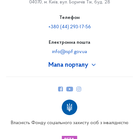
04070, м. Київ, вул. Боричів Тік, буд. 28
Телефон
+380 (44) 293-17-56
Електронна пошта
info@ispf.gov.ua
Мапа порталу
Про Фонд
Керівництво
Структура Фонду
Територіальні відділення
Вінницьке відділення
Волинське відділення
Власність Фонду соціального захисту осіб з інвалідністю
Дніпропетровське відділення
Донецьке відділення