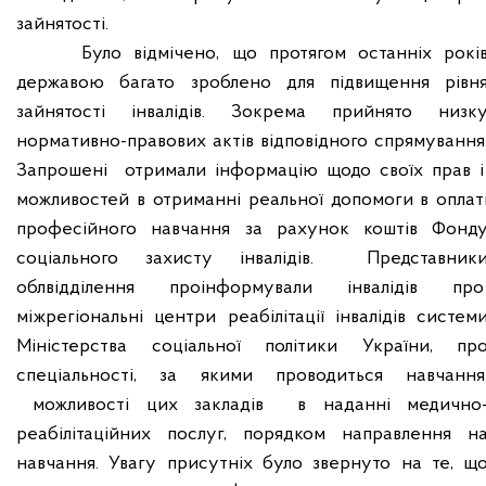
зайнятості.
Було відмічено, що протягом останніх рокі
державою багато зроблено для підвищення рівн
зайнятості інвалідів. Зокрема прийнято низк
нормативно-правових актів відповідного спрямування
Запрошені
отримали інформацію щодо своїх прав і
можливостей в отриманні реальної допомоги в оплат
професійного навчання за рахунок коштів Фонд
соціального захисту інвалідів.
Представник
облвідділення проінформували інвалідів про
міжрегіональні центри реабілітації інвалідів систем
Міністерства соціальної політики України, пр
спеціальності, за якими проводиться навчання
можливості цих закладів
в наданні медично
реабілітаційних послуг, порядком направлення н
навчання. Увагу присутніх було звернуто на те, щ