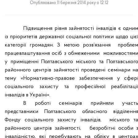
Опубліковано 11 березня 2014 року о 12:12
Підвищення рівня зайнятості інвалідів є одни
із пріоритетів державної соціальної політики щодо ціє
категорії громадян. З метою розв’язання
пробле
працевлаштування осіб з обмеженими
можливостям
у приміщенні Полтавського міського та Полтавськог
районного центрів зайнятості проведені семінари н
тему «Нормативно-правове забезпечення у сфер
соціального захисту та професійної реабілітаці
інвалідів в Україні».
В роботі семінарів прийняли участ
представники Полтавського обласного відділенн
Фонду соціального захисту інвалідів,
міського т
районного центрів зайнятості,
безробітні особи 
інвалідністю, які перебувають на обліку в центра