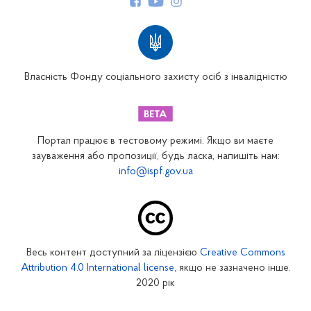
Структура Фонду
Територіальні відділення
Вінницьке відділення
Волинське відділення
Власність Фонду соціального захисту осіб з інвалідністю
Дніпропетровське відділення
Донецьке відділення
Житомирське відділення
Портал працює в тестовому режимі. Якщо ви маєте
Закарпатське відділення
зауваження або пропозиції, будь ласка, напишіть нам:
info@ispf.gov.ua
Запорізьке відділення
Івано-Франківське відділення
Київське міське відділення
Київське обласне відділення
Весь контент доступний за ліцензією
Creative Commons
Кіровоградське відділення
Attribution 4.0 International license
, якщо не зазначено інше.
Луганське відділення
2020 рік
Львівське відділення