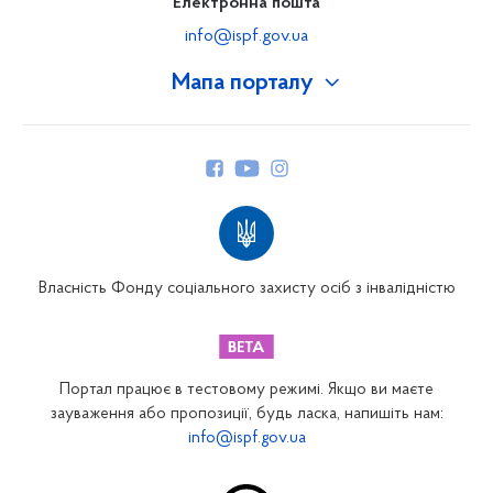
Електронна пошта
info@ispf.gov.ua
Мапа порталу
Про Фонд
Керівництво
Структура Фонду
Територіальні відділення
Вінницьке відділення
Волинське відділення
Власність Фонду соціального захисту осіб з інвалідністю
Дніпропетровське відділення
Донецьке відділення
Житомирське відділення
Портал працює в тестовому режимі. Якщо ви маєте
Закарпатське відділення
зауваження або пропозиції, будь ласка, напишіть нам:
info@ispf.gov.ua
Запорізьке відділення
Івано-Франківське відділення