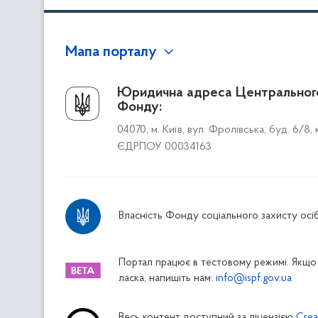
Мапа порталу
Про Фонд
Юридична адреса Центральног
Фонду:
Керівництво
04070, м. Київ, вул. Фролівська, буд. 6/8,
Структура Фонду
ЄДРПОУ 00034163
Територіальні відділення
Вінницьке відділення
Волинське відділення
Власність Фонду соціального захисту осіб
Дніпропетровське відділення
Донецьке відділення
Житомирське відділення
Портал працює в тестовому режимі. Якщо 
ласка, напишіть нам:
info@ispf.gov.ua
Закарпатське відділення
Запорізьке відділення
Весь контент доступний за ліцензією
Crea