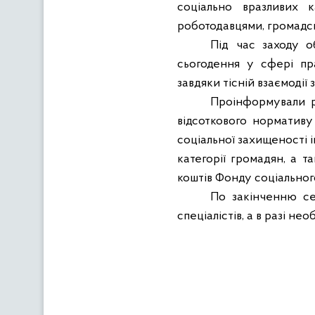
соціально вразливих к
роботодавцями, громадсь
Під час заходу о
сьогодення у сфері п
завдяки тісній взаємодії
Проінформували ро
відсоткового нормативу
соціальної захищеності і
категорії громадян, а 
коштів Фонду соціального
По закінченню се
спеціалістів, а в разі нео