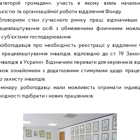
атегорій громадян», участь в якому взяла начальн
кістю та організаційної роботи відділення Фонду.
бговорили стан сучасного ринку праці, відзначивши
рацевлаштування осіб з обмеженими фізичними можл
 з суб’єктами господарювання.
ботодавців про необхідність реєстрації у відділенні
 працевлаштування інвалідів, відповідно до ст. 19 Зак
нвалідів в Україні». Відзначили переваги для керівників в
також ознайомили з додатковими стимулами щодо прац
 захисту інвалідів.
мінару роботодавці мали можливість отримати індивід
бхідності підібрати і нових працівників.