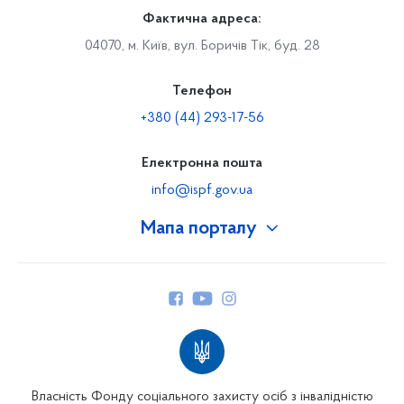
Фактична адреса:
04070, м. Київ, вул. Боричів Тік, буд. 28
Телефон
+380 (44) 293-17-56
Електронна пошта
info@ispf.gov.ua
Мапа порталу
Про Фонд
Керівництво
Структура Фонду
Територіальні відділення
Вінницьке відділення
Волинське відділення
Власність Фонду соціального захисту осіб з інвалідністю