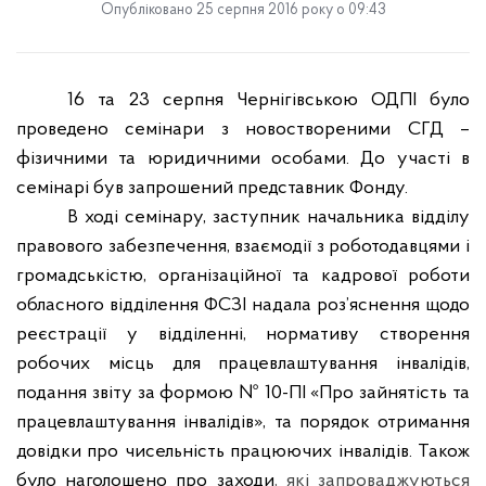
Опубліковано 25 серпня 2016 року о 09:43
16 та 23 серпня Чернігівською ОДПІ було
проведено семінари з новоствореними СГД –
фізичними та юридичними особами. До участі в
семінарі був запрошений представник Фонду.
В ході семінару, заступник начальника відділу
правового забезпечення, взаємодії з роботодавцями і
громадськістю, організаційної та кадрової роботи
обласного відділення ФСЗІ надала роз’яснення щодо
реєстрації у відділенні, нормативу створення
робочих місць для працевлаштування інвалідів,
подання звіту за формою № 10-ПІ «Про зайнятість та
працевлаштування інвалідів», та порядок отримання
довідки про чисельність працюючих інвалідів. Також
було наголошено про заходи
,
які запроваджуються