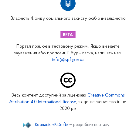
Вінницьке відділення
Волинське відділення
Власність Фонду соціального захисту осіб з інвалідністю
Дніпропетровське відділення
Донецьке відділення
Житомирське відділення
Портал працює в тестовому режимі. Якщо ви маєте
Закарпатське відділення
зауваження або пропозиції, будь ласка, напишіть нам:
info@ispf.gov.ua
Запорізьке відділення
Івано-Франківське відділення
Київське міське відділення
Київське обласне відділення
Весь контент доступний за ліцензією
Creative Commons
Кіровоградське відділення
Attribution 4.0 International license
, якщо не зазначено інше.
Луганське відділення
2020 рік
Львівське відділення
Компанія «KitSoft»
— розробник порталу
Миколаївське відділення