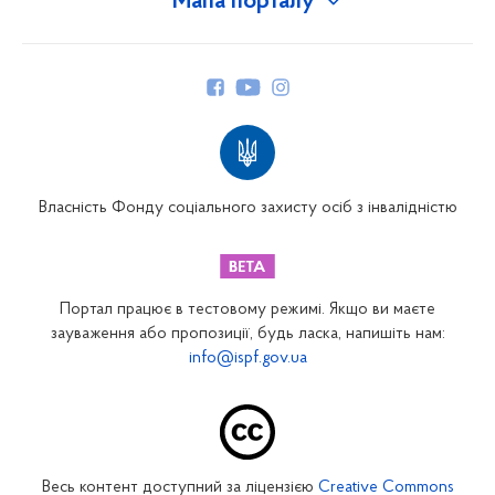
Мапа порталу
Про Фонд
Керівництво
Структура Фонду
Територіальні відділення
Вінницьке відділення
Волинське відділення
Власність Фонду соціального захисту осіб з інвалідністю
Дніпропетровське відділення
Донецьке відділення
Житомирське відділення
Портал працює в тестовому режимі. Якщо ви маєте
Закарпатське відділення
зауваження або пропозиції, будь ласка, напишіть нам:
info@ispf.gov.ua
Запорізьке відділення
Івано-Франківське відділення
Київське міське відділення
Київське обласне відділення
Весь контент доступний за ліцензією
Creative Commons