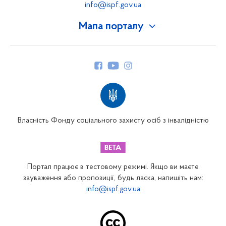
info@ispf.gov.ua
Мапа порталу
Про Фонд
Керівництво
Структура Фонду
Територіальні відділення
Вінницьке відділення
Волинське відділення
Власність Фонду соціального захисту осіб з інвалідністю
Дніпропетровське відділення
Донецьке відділення
Житомирське відділення
Портал працює в тестовому режимі. Якщо ви маєте
Закарпатське відділення
зауваження або пропозиції, будь ласка, напишіть нам:
info@ispf.gov.ua
Запорізьке відділення
Івано-Франківське відділення
Київське міське відділення