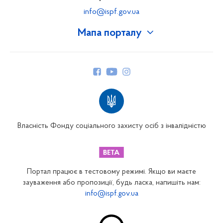
info@ispf.gov.ua
Мапа порталу
Про Фонд
Керівництво
Структура Фонду
Територіальні відділення
Вінницьке відділення
Волинське відділення
Власність Фонду соціального захисту осіб з інвалідністю
Дніпропетровське відділення
Донецьке відділення
Житомирське відділення
Портал працює в тестовому режимі. Якщо ви маєте
Закарпатське відділення
зауваження або пропозиції, будь ласка, напишіть нам:
info@ispf.gov.ua
Запорізьке відділення
Івано-Франківське відділення