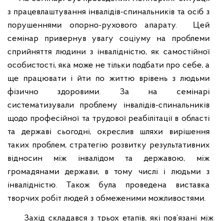
з працевлаштування інвалідів-спинальників та осіб з
порушеннями опорно-рухового апарату.
Цей
семінар привернув увагу соціуму на проблеми
сприйняття людини з інвалідністю, як самостійної
особистості, яка може не тільки подбати про себе, а
ще працювати і йти по життю врівень з людьми
фізично здоровими. За на семінарі
систематизували проблему інвалідів-спинальників
щодо професійної та трудової реабілітації в області
та державі сьогодні, окреслив шляхи вирішення
таких проблем, стратегію розвитку результативних
відносин між інвалідом та державою, між
громадянами держави, в тому числі і людьми з
інвалідністю. Також була проведена виставка
творчих робіт людей з обмеженими можливостями.
Захід складався з трьох етапів, які пов’язані між