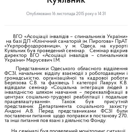
"Куяльник"
Опубліковано 16 листопада 2015 року о 14:31
ВГО «Асоціації інвалідів – спинальників України»
на базі ДП «Клінічний санаторій ім. Пирогова» ПрАТ
«Укрпрофоздоровниця», у м. Одеса, на курорті
Куяльник був проведений
семінар.
Семінар відкрив
директор ВГО «Асоціації інвалідів – спинальників
України» Марусевич І.М.
Представники Одеського обласного відділення
ФСЗІ, начальник відділу взаємодії з роботодавцями і
громадськістю, організаційної та кадрової роботи
Берлізова С.В. та фахівець 1 категорії Лаврук К.В.
відвідали семінар
«Соціальна інтеграція людей з
інвалідністю шляхом навчання – перекваліфікації в
центрах соціально-трудової реабілітації і подальше
працевлаштування». Також був присутній
представник Департамента соціального захисту
Андоні А.В. Перед представниками ФСЗІ були
поставлени питання
щодо поправки в постанову 270,
та інші питання пов язані з діяльністю Фонду.
На семінарі був проведений моніторинг ситуації