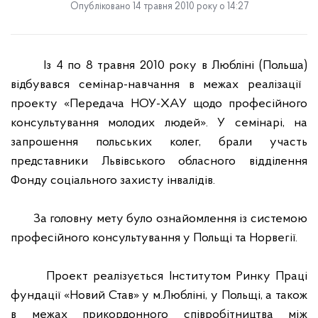
Опубліковано 14 травня 2010 року о 14:27
Із 4 по 8 травня 2010 року в Любліні
(Поль
ш
а)
відбувався семінар-навчання в межах реалізації
проекту «Передача НОУ-ХАУ щодо професійного
консультування молодих людей». У семінарі, на
запрошення польських колег, брали участь
представники Львівського обласного відділення
Фонду соціального захисту інвалідів.
За головну мету було ознайомлення із системою
професійного консультування у Польщі та Норвегії.
Проект реалізується Інститутом Ринку Праці
фундації «Новий Став» у м.Любліні, у Польщі, а також
в межах прикордонного співробітництва між