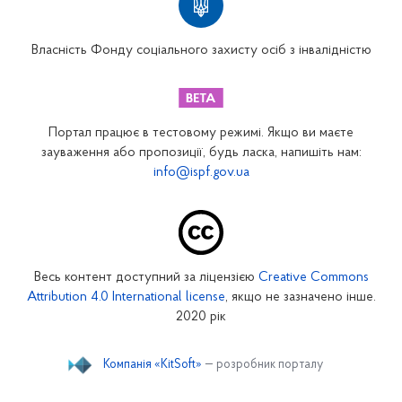
Вінницьке відділення
Волинське відділення
Власність Фонду соціального захисту осіб з інвалідністю
Дніпропетровське відділення
Донецьке відділення
Житомирське відділення
Портал працює в тестовому режимі. Якщо ви маєте
Закарпатське відділення
зауваження або пропозиції, будь ласка, напишіть нам:
info@ispf.gov.ua
Запорізьке відділення
Івано-Франківське відділення
Київське міське відділення
Київське обласне відділення
Весь контент доступний за ліцензією
Creative Commons
Кіровоградське відділення
Attribution 4.0 International license
, якщо не зазначено інше.
Луганське відділення
2020 рік
Львівське відділення
Компанія «KitSoft»
— розробник порталу
Миколаївське відділення
Одеське відділення