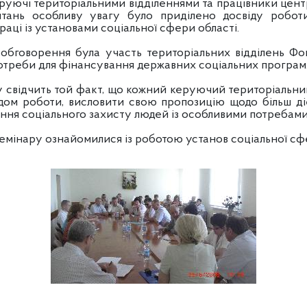
еруючі територіальними відділеннями та працівники цен
итань особливу увагу було приділено досвіду роботи
раці із установами соціальної сфери області.
 обговорення була участь територіальних відділень Фо
потреби для фінансування державних соціальних програм
у свідчить той факт, що кожний керуючий територіальни
ідом роботи, висловити свою пропозицію щодо більш ді
ння соціального захисту людей із особливими потребами
емінару ознайомилися із роботою установ соціальної сф