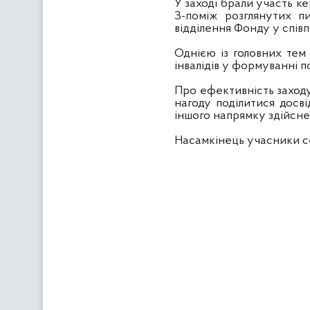
У заході брали участь к
З-поміж розглянутих п
відділення Фонду у співп
Однією із головних тем
інвалідів у формуванні 
Про ефективність заход
нагоду поділитися досв
іншого напрямку здійсне
Насамкінець учасники с