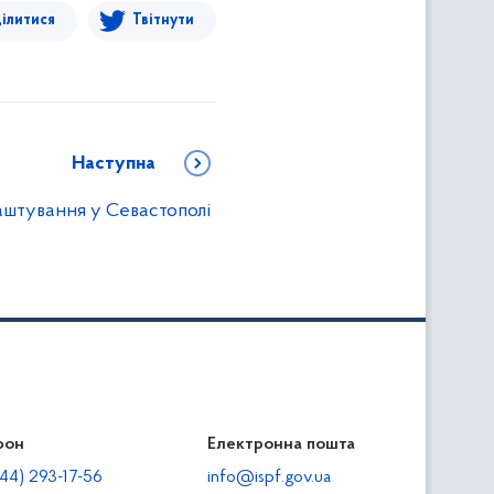
ілитися
Твітнути
Наступна
аштування у Севастополі
фон
льність
Електронна пошта
тодавцям
44) 293-17-56
info@ispf.gov.ua