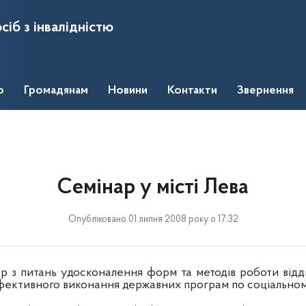
сіб з інвалідністю
о
Громадянам
Новини
Контакти
Звернення
Семінар у місті Лева
Опубліковано 01 липня 2008 року о 17:32
ар з питань удосконалення форм та методів роботи від
ефективного виконання державних програм по соціальному