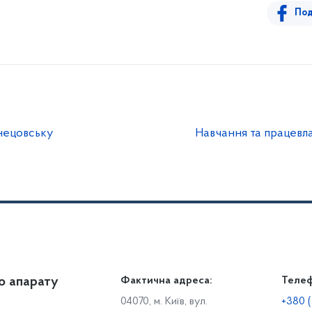
Под
нецовську
Навчання та працевл
о апарату
Громадянам
Фактична адреса:
Теле
Дія
Доступ до публічної інформації
Робо
04070, м. Київ, вул.
+380 (