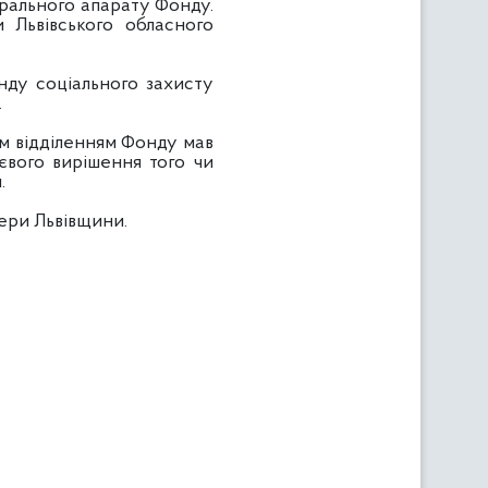
трального апарату Фонду.
 Львівського обласного
нду соціального захисту
.
м відділенням Фонду мав
євого вирішення того чи
.
ери Львівщини.