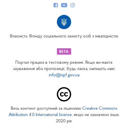
Структура Фонду
Територіальні відділення
Вінницьке відділення
Волинське відділення
Власність Фонду соціального захисту осіб з інвалідністю
Дніпропетровське відділення
Донецьке відділення
Житомирське відділення
Портал працює в тестовому режимі. Якщо ви маєте
Закарпатське відділення
зауваження або пропозиції, будь ласка, напишіть нам:
info@ispf.gov.ua
Запорізьке відділення
Івано-Франківське відділення
Київське міське відділення
Київське обласне відділення
Весь контент доступний за ліцензією
Creative Commons
Кіровоградське відділення
Attribution 4.0 International license
, якщо не зазначено інше.
Луганське відділення
2020 рік