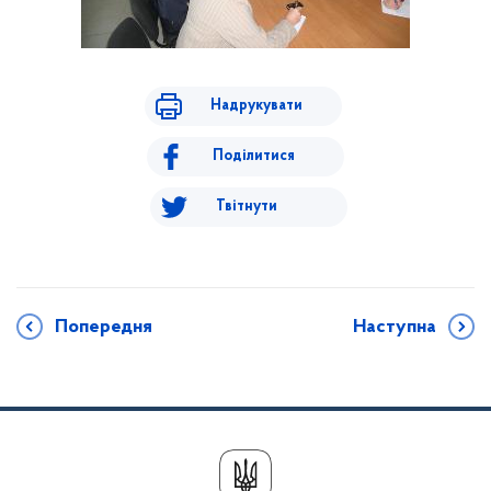
Надрукувати
Поділитися
Твітнути
Попередня
Наступна