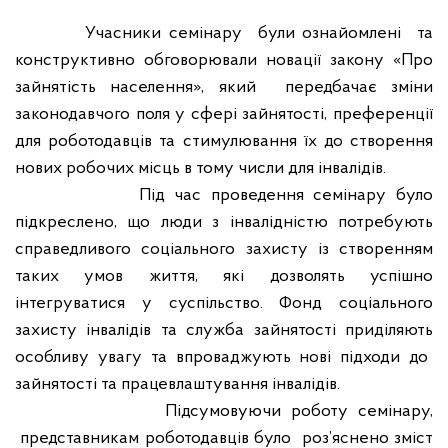
Учасники семінару
були ознайомлені
та
конструктивно обговорювали новації закону «Про
зайнятість населення», який
передбачає зміни
законодавчого поля у сфері зайнятості, преференції
для роботодавців та стимулювання їх до створення
нових робочих місць в тому числи для інвалідів.
Під час проведення семінару було
підкреслено, що
л
юди з інвалідністю потребують
справедливого соціального захисту із створенням
таких умов життя, які дозволять успішно
інтегруватися у суспільство. Фонд соціального
захисту інвалідів та служба зайнятості приділя
ють
особливу увагу та впроваджу
ють
нові підходи до
зайнятості та працевлаштування інвалідів.
Підсумовуючи роботу семінару,
представникам роботодавців було
роз’яснено зміст