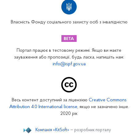
Вінницьке відділення
Волинське відділення
Власність Фонду соціального захисту осіб з інвалідністю
Дніпропетровське відділення
Донецьке відділення
Житомирське відділення
Портал працює в тестовому режимі. Якщо ви маєте
Закарпатське відділення
зауваження або пропозиції, будь ласка, напишіть нам:
info@ispf.gov.ua
Запорізьке відділення
Івано-Франківське відділення
Київське міське відділення
Київське обласне відділення
Весь контент доступний за ліцензією
Creative Commons
Кіровоградське відділення
Attribution 4.0 International license
, якщо не зазначено інше.
Луганське відділення
2020 рік
Львівське відділення
Компанія «KitSoft»
— розробник порталу
Миколаївське відділення