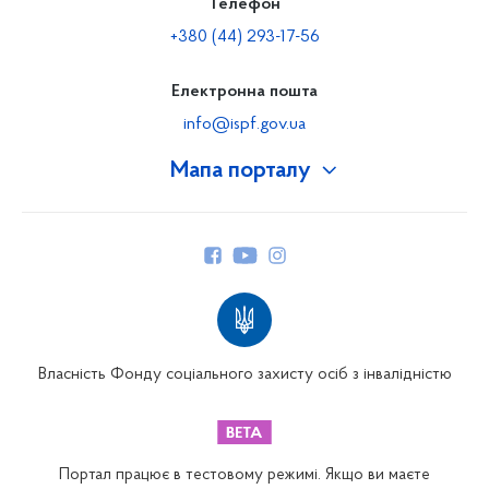
Телефон
+380 (44) 293-17-56
Електронна пошта
info@ispf.gov.ua
Мапа порталу
Про Фонд
Керівництво
Структура Фонду
Територіальні відділення
Вінницьке відділення
Волинське відділення
Власність Фонду соціального захисту осіб з інвалідністю
Дніпропетровське відділення
Донецьке відділення
Житомирське відділення
Портал працює в тестовому режимі. Якщо ви маєте