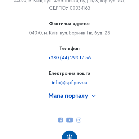
04070, м. Київ, вул. Фролівська, буд. 6/8, корпус 15А,
ЄДРПОУ 00034163
Фактична адреса:
04070, м. Київ, вул. Боричів Тік, буд. 28
Телефон
+380 (44) 293-17-56
Електронна пошта
info@ispf.gov.ua
Мапа порталу
Про Фонд
Керівництво
Структура Фонду
Територіальні відділення