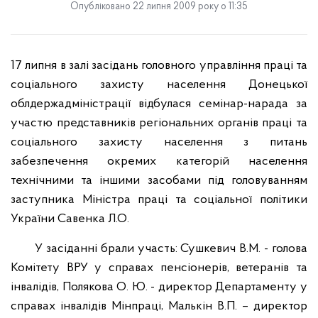
Опубліковано 22 липня 2009 року о 11:35
17 липня в залі засідань головного управління праці та
соціального
захисту населення Донецької
облдержадміністрації відбулася семінар-нарада за
участю представників регіональних органів праці та
соціального захисту населення
з питань
забезпечення окремих категорій населення
технічними та іншими засобами
під головуванням
заступника Міністра праці та соціальної політики
України
Савенка Л.О.
У засіданні брали участь: Сушкевич В.М. - голова
Комітету ВРУ у
справах пенсіонерів, ветеранів та
інвалідів, Полякова О. Ю. - директор
Департаменту у
справах інвалідів Мінпраці, Малькін В.П. – директор