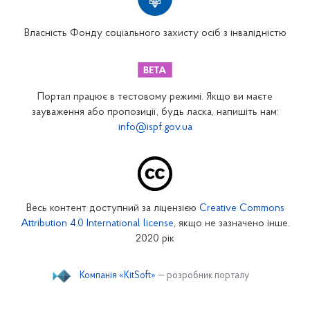
Вінницьке відділення
Волинське відділення
Власність Фонду соціального захисту осіб з інвалідністю
Дніпропетровське відділення
Донецьке відділення
Житомирське відділення
Портал працює в тестовому режимі. Якщо ви маєте
Закарпатське відділення
зауваження або пропозиції, будь ласка, напишіть нам:
info@ispf.gov.ua
Запорізьке відділення
Івано-Франківське відділення
Київське міське відділення
Київське обласне відділення
Весь контент доступний за ліцензією
Creative Commons
Кіровоградське відділення
Attribution 4.0 International license
, якщо не зазначено інше.
Луганське відділення
2020 рік
Львівське відділення
Компанія «KitSoft»
— розробник порталу
Миколаївське відділення
Одеське відділення