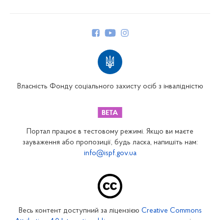
Про Фонд
Керівництво
Структура Фонду
Територіальні відділення
Вінницьке відділення
Волинське відділення
Власність Фонду соціального захисту осіб з інвалідністю
Дніпропетровське відділення
Донецьке відділення
Житомирське відділення
Портал працює в тестовому режимі. Якщо ви маєте
Закарпатське відділення
зауваження або пропозиції, будь ласка, напишіть нам:
info@ispf.gov.ua
Запорізьке відділення
Івано-Франківське відділення
Київське міське відділення
Київське обласне відділення
Весь контент доступний за ліцензією
Creative Commons
Кіровоградське відділення