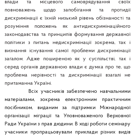
влади та місцевого самоврядування своїх
повноважень щодо запобігання та протидії
дискримінації є їхній низький
рівень обізнаності та
розуміння положень як антидискримінаційного
законодавства та принципів
формування державної
політики з питань недискримінації зокрема, так і
визнання існування самої
проблеми дискримінації
загалом.
Адже поширеною як у суспільстві, так і
серед органів державною
влади є думка про те, що
проблема нерівності та дискримінації взагалі не
притаманна Україні.
Всіх учасників забезпечено навчальними
матеріалами, зокрема електронним практичним
посібником, виданим за підтримки Міжнародної
організації міграції та Уповноваженого Верховної
Ради України з прав дюдини. В ході роботи семінару
учасники пропрацьовували приклади різних видів