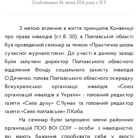
Опубліковано 06 липня 2016 року о 10:11
З метою втілення в життя принципів Конвенції
про права інвалідів (ст..8, 30), в Полтавській області
був проведений семінар за темою «Практична школа
сучасної журналістики». До участі в даному заході
були залучені директор Полтавського обласного
відділення Фонду соціального захисту інвалідів
О.Дяченко, голова Полтавського обласного осередку
Всеукраїнської організації інвалідів «Союз
організацій інвалідів в Україні» - головний редактор
газети «Сила духу» С.Чумак та головний редактор
газети «Село полтавське» Л.Коба.
На семінар були запрошені члени районних
організацій ПОО ВОІ СОІУ – особи
з інвалідністю,
які мають бажання спробувати себе у якості