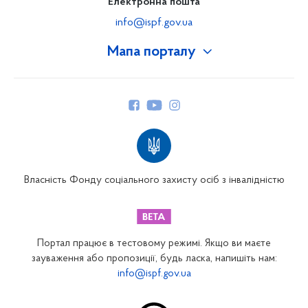
Електронна пошта
info@ispf.gov.ua
Мапа порталу
Про Фонд
Керівництво
Структура Фонду
Територіальні відділення
Вінницьке відділення
Волинське відділення
Власність Фонду соціального захисту осіб з інвалідністю
Дніпропетровське відділення
Донецьке відділення
Житомирське відділення
Портал працює в тестовому режимі. Якщо ви маєте
Закарпатське відділення
зауваження або пропозиції, будь ласка, напишіть нам:
info@ispf.gov.ua
Запорізьке відділення
Івано-Франківське відділення