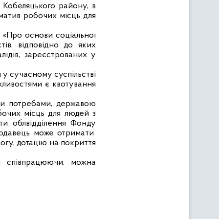
і Кобеляцького району, в
рматив робочих місць для
 «Про основи соціальної
ів, відповідно до яких
лідів, зареєстрованих у
у сучасному суспільстві
ливостями є квотування
ми потребами, державою
бочих місць для людей з
сти облвідділення Фонду
отодавець може отримати
огу, дотацію на покриття
и співпрацюючи, можна