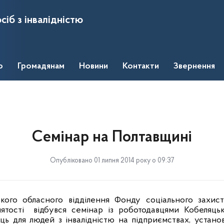
сіб з інвалідністю
о
Громадянам
Новини
Контакти
Звернення
Семінар на Полтавщині
Опубліковано 01 липня 2014 року о 09:37
ького обласного відділення Фонду соціального захист
ятості
відбувся семінар із роботодавцями Кобеляць
ь для людей з інвалідністю на підприємствах, установа