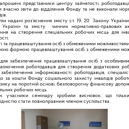
запрошені представники центру зайнятості, роботодавц
ли вчасно звіти до відділення Фонду та не виконали но
ів.
ли надані роз’яснення змісту ст. 19, 20
Закону України
 Україні» та змісту
чинних нормативно-правових акт
ння на створення спеціальних робочих місць для інва
сті.
і та працевлаштування осіб з обмеженими можливостями 
ою формою працевлаштування осіб з обмеженими мож
ля забезпечення працевлаштування осіб з особливи
аохочення роботодавців для створення додаткових ро
ю
забезпечення інформованості роботодавців, спеціалі
що за кошти Фонду соціального захисту інвалідів роб
озику на поротній основі, безповоротну фінансову допом
льних робочих місць.
ки, учасники семінару зробили висновок, що тільк
лідністю стати повноправним членом суспільства.