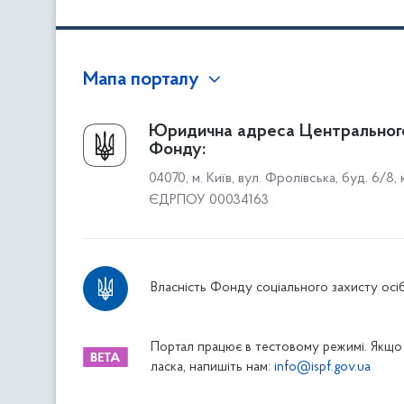
Мапа порталу
Про Фонд
Юридична адреса Центральног
Фонду:
Керівництво
04070, м. Київ, вул. Фролівська, буд. 6/8,
Структура Фонду
ЄДРПОУ 00034163
Територіальні відділення
Вінницьке відділення
Волинське відділення
Власність Фонду соціального захисту осіб
Дніпропетровське відділення
Донецьке відділення
Житомирське відділення
Портал працює в тестовому режимі. Якщо 
ласка, напишіть нам:
info@ispf.gov.ua
Закарпатське відділення
Запорізьке відділення