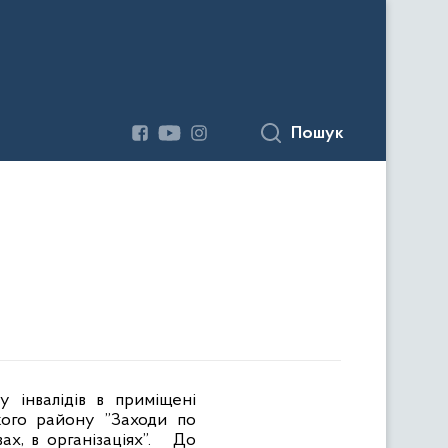
Пошук
у інвалідів в приміщені
кого району ”Заходи по
х, в організаціях”.
До