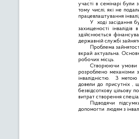
участі в семінарі були 
тому числі, які не пода
працевлаштування інвалід
У
ході засідання бу
захищеності інвалідів в
здійснюється фінансува
державній службі зайнято
Проблема зайнятост
вкрай актуальна.
Основн
робочих місць.
Створюючи умови д
розроблено механізми з
інвалідністю.
З мето
довели до присутніх , 
безвідсоткову цільову п
витрат створення спеціа
Підводячи підсум
допомогти
людям з інва