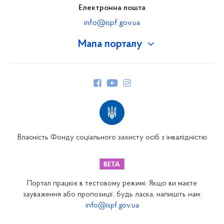
Електронна пошта
info@ispf.gov.ua
Мапа порталу
Про Фонд
Керівництво
Структура Фонду
Територіальні відділення
Вінницьке відділення
Волинське відділення
Власність Фонду соціального захисту осіб з інвалідністю
Дніпропетровське відділення
Донецьке відділення
Житомирське відділення
Портал працює в тестовому режимі. Якщо ви маєте
Закарпатське відділення
зауваження або пропозиції, будь ласка, напишіть нам:
info@ispf.gov.ua
Запорізьке відділення
Івано-Франківське відділення