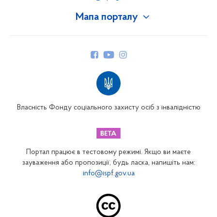
Мапа порталу
Про Фонд
Керівництво
Структура Фонду
Територіальні відділення
Вінницьке відділення
Волинське відділення
Власність Фонду соціального захисту осіб з інвалідністю
Дніпропетровське відділення
Донецьке відділення
Житомирське відділення
Портал працює в тестовому режимі. Якщо ви маєте
Закарпатське відділення
зауваження або пропозиції, будь ласка, напишіть нам:
info@ispf.gov.ua
Запорізьке відділення
Івано-Франківське відділення
Київське міське відділення