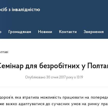
сіб з інвалідністю
о
Громадянам
Новини
Контакти
Звернення
лтаві
емінар для безробітних у Полта
Опубліковано 30 січня 2017 року о 13:19
доров’я, яка втратила можливість працювати на поперед
уже важко адаптуватися до сучасних умов на ринку прац