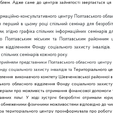
блем. Адже саме до центрів зайнятості звертається ця
ормаційно-консультативного центру Полтавського обла
ся перший в цьому році спільний семінар для безроб
, згідно графіка спільних інформаційних семінарів для
го Полтавським міським та Полтавським районним ц
м відділенням Фонду соціального захисту інвалідів.
спільних семінарів кожного року.
 прийняли представники Полтавського обласного центру 
нду соціального захисту інвалідів та
Територіального це
селення
виконавчого комітету Шевченківської районної в 
ького обласного відділення Фонду соціального захисту
еріали про можливість отримання фінансової допомоги та
авних пільг.
У ході зустрічі безробітні отримали юри
з обмеженими фізичними можливостями відповідно до чин
а територіального центру проінформувала про роботу 