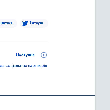
ілитися
Твітнути
Наступна
да соціальних партнерів