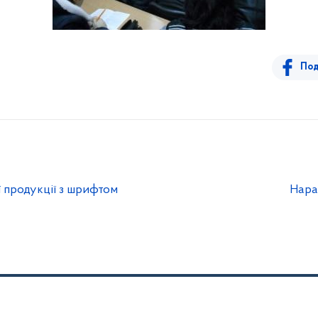
Под
 продукції з шрифтом
Нара