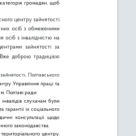
 категорія громадян, щоб
сного центру зайнятості
ітних осіб з обмеженими
 осіб з інвалідністю на
ентрами зайнятості за
Вже доброю традицією
зайнятості, Полтавського
нтру Управління праці та
м. Полтаві ради.
 інвалідів
слухачам були
 гарантії їх соціального
дичні консультації щодо
ного законодавства.
територіального центру,