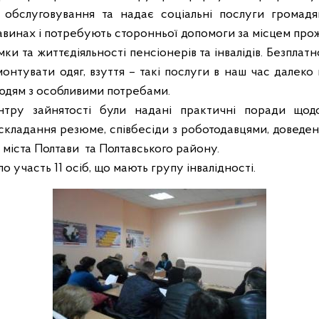
 обслуговування та надає соціальні послуги громадя
винах і потребують сторонньої допомоги за місцем про
мки та життєдіяльності пенсіонерів та інвалідів.
Безплатно
онтувати одяг, взуття – такі послуги в наш час далеко 
людям з особливими потребами.
ентру зайнятості були надані практичні поради що
, складання резюме, співбесіди з роботодавцями, доведен
і міста Полтави
та Полтавського району.
ло участь 11 осіб, що мають групу інвалідності.