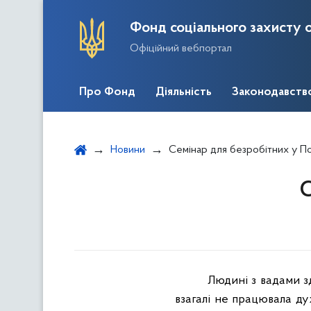
Фонд соціального захисту о
Офіційний вебпортал
Про Фонд
Діяльність
Законодавств
Новини
Семінар для безробітних у По
С
Людині з вадами з
взагалі не працювала д