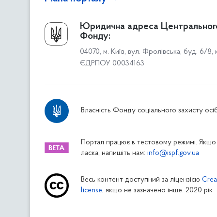
Про Фонд
Юридична адреса Центральног
Фонду:
Керівництво
04070, м. Київ, вул. Фролівська, буд. 6/8,
Структура Фонду
ЄДРПОУ 00034163
Територіальні відділення
Вінницьке відділення
Волинське відділення
Власність Фонду соціального захисту осіб
Дніпропетровське відділення
Донецьке відділення
Житомирське відділення
Портал працює в тестовому режимі. Якщо 
ласка, напишіть нам:
info@ispf.gov.ua
Закарпатське відділення
Запорізьке відділення
Весь контент доступний за ліцензією
Crea
Івано-Франківське відділення
license
, якщо не зазначено інше. 2020 рік
Київське міське відділення