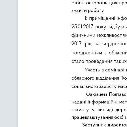
стоїть осторонь цих про
знайти роботу.
В приміщенні Інф
25.01.2017 року відбув
фізичними можливостями
2017 рік, затверджено
погодженням з обласни
стало проведення таких 
Участь в семінарі
обласного відділення Фо
соціального захисту на
Фахівцем Полтавс
надані інформаційні мат
захисту у вигляді держ
працевлаштування осіб 
Заступник директор