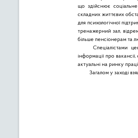
що
здійснює соціальне
складних життєвих обста
для психологічної підтри
тренажерний зал, відрем
більше пенсіонерам та 
Спеціалістами ц
інформації про вакансії
актуальні на ринку прац
Загалом у заході взя