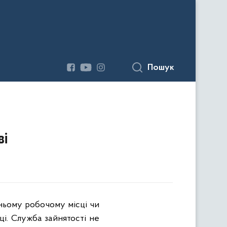
Пошук
ві
ньому робочому місці чи
і. Служба зайнятості не