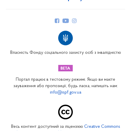
Про Фонд
Керівництво
Структура Фонду
Територіальні відділення
Вінницьке відділення
Волинське відділення
Власність Фонду соціального захисту осіб з інвалідністю
Дніпропетровське відділення
Донецьке відділення
Житомирське відділення
Портал працює в тестовому режимі. Якщо ви маєте
Закарпатське відділення
зауваження або пропозиції, будь ласка, напишіть нам:
info@ispf.gov.ua
Запорізьке відділення
Івано-Франківське відділення
Київське міське відділення
Київське обласне відділення
Весь контент доступний за ліцензією
Creative Commons
Кіровоградське відділення