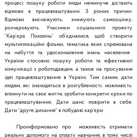
процесі
пошуку
роботи
люди неминуче
дістають
відмови
в
працевлаштуванні
. З
різних
причин.
Відмови
виснажують
,
знижують
самооцінку
,
розчаровують
.
Учасники
соціального
проекту
“
Кар’єра Поколінь
”
об’єдналися
,
щоб
створити
мультиплікаційні
фільми
, тематика
яких
спрямована
на
набуття
та
удосконалення
знань
населення
України
стосовно
пошуку
роботи
та
ефективної
комунікації
з
роботодавцем
, а
також
на
просування
ідеї
працевлаштування
в
Україні
. Тим самим,
дати
людям,
які
знаходяться
в
розгубленості
,
можливість
вплинути
на
своє
життя
,
зробити
конкретні
кроки по
працевлаштуванню
.
Дати
шанс
повірити
в себе.
Дати
“
друге
дихання
”
в
побудові
кар’єри
.
Проінформовано про
можливість отримати
реальну допомогу на оплату навчання, в тому числі