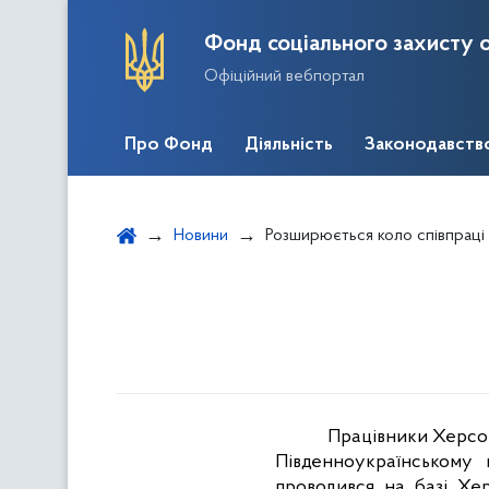
Фонд соціального захисту о
Офіційний вебпортал
Про Фонд
Діяльність
Законодавств
Новини
Розширюється коло співпраці
Працівники Херсон
Південноукраїнському 
проводився на базі Хер