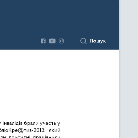
Пошук
інвалідів брали участь у
бліоКре@тив-2013
, який
ли присутні працівники