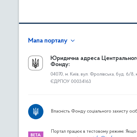
Мапа порталу
Про Фонд
Юридична адреса Центральног
Фонду:
Керівництво
04070, м. Київ, вул. Фролівська, буд. 6/8,
Структура Фонду
ЄДРПОУ 00034163
Територіальні відділення
Вінницьке відділення
Волинське відділення
Власність Фонду соціального захисту осіб
Дніпропетровське відділення
Донецьке відділення
Житомирське відділення
Портал працює в тестовому режимі. Якщо 