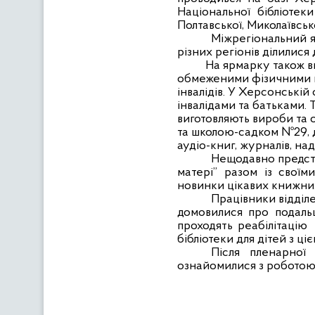
Національної бібліотеки
Полтавської, Миколаївськ
Міжрегіональний я
різних регіонів ділилися
На ярмарку також вивча
обмеженими фізичними м
інвалідів. У Херсонській
інвалідами та батьками.
виготовляють вироби та 
та школою-садком №29, де
аудіо-книг, журналів, н
Нещодавно представ
матері” разом із своїм
новинки цікавих книжних
Працівники відділе
домовилися про подальш
проходять реабілітацію
бібліотеки для дітей з ц
Після пленарної
ознайомилися з роботою в