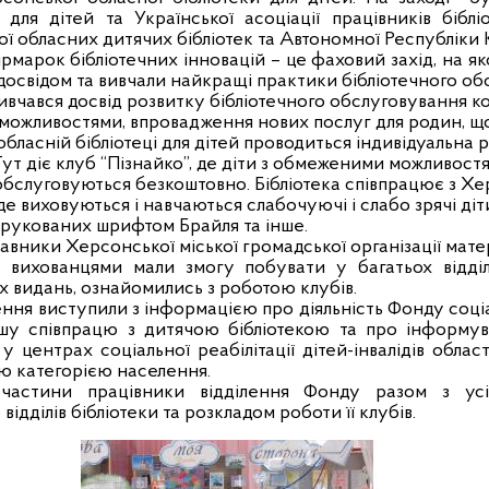
 для дітей та Української асоціації працівників бібліо
ої обласних дитячих бібліотек та Автономної Республіки 
рмарок бібліотечних інновацій – це фаховий захід, на як
 досвідом та вивчали найкращі практики бібліотечного об
вся досвід розвитку бібліотечного обслуговування кор
ожливостями, впровадження нових послуг для родин, що
 обласній бібліотеці для дітей проводиться індивідуальна р
 Тут діє клуб “Пізнайко”, де діти з обмеженими можливос
обслуговуються безкоштовно. Бібліотека співпрацює з 
 виховуються і навчаються слабочуючі і слабо зрячі діти. 
адрукованих шрифтом Брайля та інше.
ники Херсонської міської громадської організації матер
и вихованцями мали змогу побувати у багатьох відділ
 видань, ознайомились з роботою клубів.
ння виступили з інформацією про діяльність Фонду соціа
у співпрацю з дитячою бібліотекою та про інформуван
у центрах соціальної реабілітації дітей-інвалідів обла
ією категорією населення.
 частини працівники відділення Фонду разом з ус
ідділів бібліотеки та розкладом роботи її клубів.