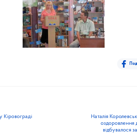
Под
у Кіровограді
Наталія Королевськ
оздоровлення д
відбувалося 