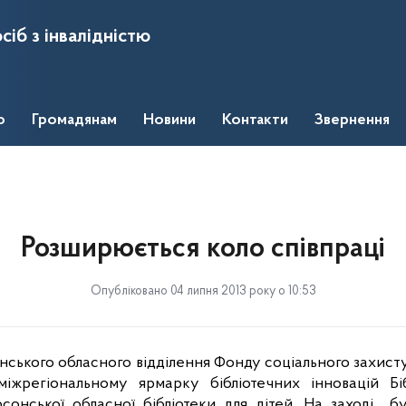
сіб з інвалідністю
о
Громадянам
Новини
Контакти
Звернення
Розширюється коло співпраці
Опубліковано 04 липня 2013 року о 10:53
ського обласного відділення Фонду соціального захисту 
міжрегіональному ярмарку бібліотечних інновацій
Бі
сонської обласної бібліотеки для дітей. На заході
бу