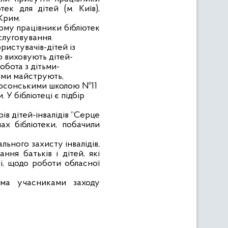
тек для дітей (м. Київ),
Крим.
ому працівники бібліотек
слуговування.
истувачів-дітей із
 виховують дітей-
обота з дітьми-
тями майструють,
Херсонськими школою №11
У бібліотеці є підбір
ів дітей-інвалідів “Серце
ах бібліотеки, побачили
льного захисту інвалідів,
ня батьків і дітей, які
сті, щодо роботи обласної
іма учасниками заходу