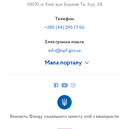
04070, м. Київ, вул. Боричів Тік, буд. 28
Телефон
+380 (44) 293-17-56
Електронна пошта
info@ispf.gov.ua
Мапа порталу
Про Фонд
Керівництво
Структура Фонду
Територіальні відділення
Вінницьке відділення
Волинське відділення
Власність Фонду соціального захисту осіб з інвалідністю
Дніпропетровське відділення