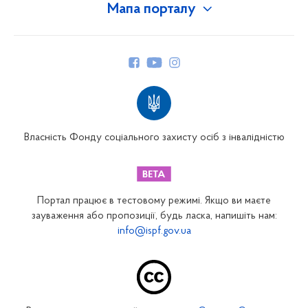
Мапа порталу
Про Фонд
Керівництво
Структура Фонду
Територіальні відділення
Вінницьке відділення
Волинське відділення
Власність Фонду соціального захисту осіб з інвалідністю
Дніпропетровське відділення
Донецьке відділення
Житомирське відділення
Портал працює в тестовому режимі. Якщо ви маєте
Закарпатське відділення
зауваження або пропозиції, будь ласка, напишіть нам:
info@ispf.gov.ua
Запорізьке відділення
Івано-Франківське відділення
Київське міське відділення
Київське обласне відділення