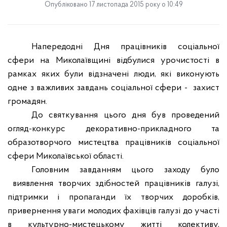
Опубліковано 17 листопада 2015 року о 10:49
Напередодні Дня працівників соціальної
сфери на Миколаївщині відбулися урочистості в
рамках яких були відзначені люди, які виконують
одне з важливих завдань соціальної сфери -
захист
громадян.
До святкування цього дня був проведений
огляд-конкурс декоративно-прикладного та
образотворчого мистецтва працівників соціальної
сфери Миколаївської області.
Головним завданням цього заходу було
виявлення творчих здібностей працівників галузі,
підтримки і пропаганди їх творчих доробків,
привернення уваги молодих фахівців галузі до участі
в культурно-мистецькому житті колективу,