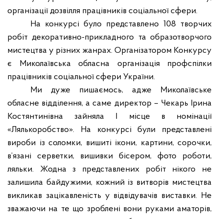
організації дозвілля працівників соціальної сфери.
На конкурсі було представлено 108 творчих
робіт декоративно-прикладного та образотворчого
мистецтва у різних жанрах. Організатором Конкурсу
є Миколаївська обласна організація профспілки
працівників соціальної сфери України.
Ми дуже пишаємось, адже Миколаївське
обласне відділення, а саме директор – Чекарь Ірина
Костянтинівна зайняла І місце в номінації
«Лялькоробство». На конкурсі були представлені
вироби із соломки, вишиті ікони, картини, сорочки,
в’язані серветки, вишивки бісером, фото роботи,
ляльки. Жодна з представлених робіт нікого не
залишила байдужими, кожний із витворів мистецтва
викликав зацікавленість у відвідувачів виставки. Не
зважаючи на те що зроблені вони руками аматорів,