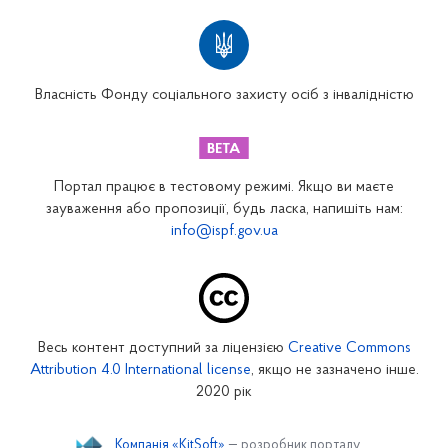
Територіальні відділення
Вінницьке відділення
Волинське відділення
Власність Фонду соціального захисту осіб з інвалідністю
Дніпропетровське відділення
Донецьке відділення
Житомирське відділення
Портал працює в тестовому режимі. Якщо ви маєте
Закарпатське відділення
зауваження або пропозиції, будь ласка, напишіть нам:
info@ispf.gov.ua
Запорізьке відділення
Івано-Франківське відділення
Київське міське відділення
Київське обласне відділення
Весь контент доступний за ліцензією
Creative Commons
Кіровоградське відділення
Attribution 4.0 International license
, якщо не зазначено інше.
Луганське відділення
2020 рік
Львівське відділення
Компанія «KitSoft»
— розробник порталу