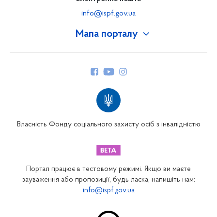
info@ispf.gov.ua
Мапа порталу
Про Фонд
Керівництво
Структура Фонду
Територіальні відділення
Вінницьке відділення
Волинське відділення
Власність Фонду соціального захисту осіб з інвалідністю
Дніпропетровське відділення
Донецьке відділення
Житомирське відділення
Портал працює в тестовому режимі. Якщо ви маєте
Закарпатське відділення
зауваження або пропозиції, будь ласка, напишіть нам:
info@ispf.gov.ua
Запорізьке відділення
Івано-Франківське відділення