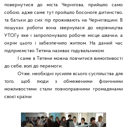
повернутися до міста Чернігова, прийшло само
собою, адже саме тут пройшло босоноге дитинство,
та батьки до сих пір проживають на Чернігівщині. В
пошуках роботи вона звернулася до керівництва
УТОГу яке і запропонувало робоче місце швачки, а
окрім цього і забезпечило житлом. На даний час
підприємство Тетяна називає годувальником.
І саме в Тетяни можна повчитися вимогливості
до себе, волі до перемоги.
Отже, необхідні зусилля всього суспільства для
того, щоб люди з обмеженими фізичними
можливостями стали повноправними громадянами
своєї країни.