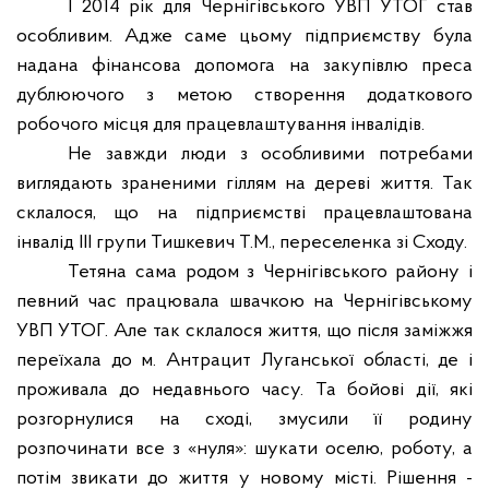
І 2014 рік для Чернігівського УВП УТОГ став
особливим. Адже саме цьому підприємству була
надана фінансова допомога на закупівлю преса
дублюючого з метою створення додаткового
робочого місця для працевлаштування інвалідів.
Не завжди люди з особливими потребами
виглядають зраненими гіллям на дереві життя. Так
склалося, що на підприємстві працевлаштована
інвалід ІІІ групи Тишкевич Т.М., переселенка зі Сходу.
Тетяна сама родом з Чернігівського району і
певний час працювала швачкою на Чернігівському
УВП УТОГ. Але так склалося життя, що після заміжжя
переїхала до м. Антрацит Луганської області, де і
проживала до недавнього часу. Та бойові дії, які
розгорнулися на сході, змусили її родину
розпочинати все з «нуля»: шукати оселю, роботу, а
потім звикати до життя у новому місті. Рішення -