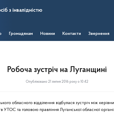
сіб з інвалідністю
о
Громадянам
Новини
Контакти
Звернення
Робоча зустріч на Луганщині
Опубліковано 21 липня 2016 року о 10:42
ького обласного відділення відбулася зустріч між керів
 УТОС та головою правління Луганської обласної органі