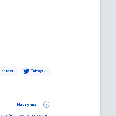
ілитися
Твітнути
Наступна
ітаційні заходи на Волині