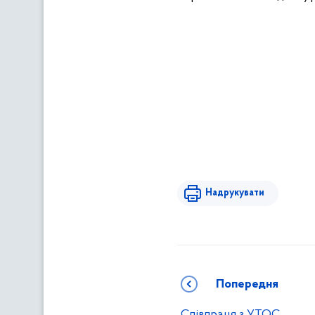
Надрукувати
Попередня
Співпраця з УТОС