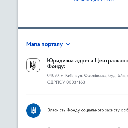
Мапа порталу
Про Фонд
Юридична адреса Центральног
Фонду:
Керівництво
04070, м. Київ, вул. Фролівська, буд. 6/8,
Структура Фонду
ЄДРПОУ 00034163
Територіальні відділення
Вінницьке відділення
Волинське відділення
Власність Фонду соціального захисту осіб
Дніпропетровське відділення
Донецьке відділення