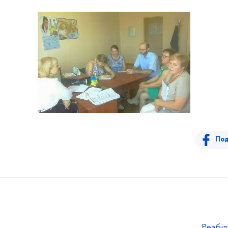
Под
Реабіл