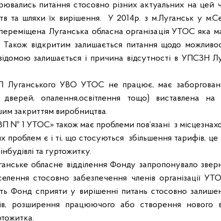
орювались питання стосовно різних актуальних на цей ч
в та шляхи їх вирішення.
У 2014р. з м.Луганськ у м.С
ереміщена Луганська обласна організація УТОС яка ма
і. Також відкритим залишається питання щодо можливос
відомою залишається і причина відсутності в УПСЗН Лу
 Луганського УВО УТОС не працює, має заборгованіст
, дверей, опалення,освітлення тощо) виставлена н
шим закриттям виробництва.
П № 1 УТОС» також має проблеми пов’язані
з місцезнах
х проблем є і ті, що стосуються
збільшення тарифів, це
нбудівлі та гуртожитку.
Луганське обласне відділення Фонду запропонувало зве
селення стосовно забезпечення членів організації УТОС
ь Фонд сприяти у вирішенні питань стосовно залишен
дів, розширення працюючого або створення нового 
ртожитка.