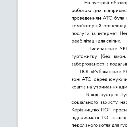
На зустрічі обгов
роботою цих підприємст
проведенням АТО була п
комп’ютерній оргтехніц
послуги та інтернет. Не
реабілітації для сліпих.
Лисичанське УВП
гуртожитку (без вікон
заборгованості з подаль
ПОГ «Рубіжанське УВ
зоні АТО, серед існуючи
коштів на утримання адмі
В ході зустрічі 
соціального захисту на
Керівництво ПОГ просит
підприємств ГО інвалі
перолізного котла для гу