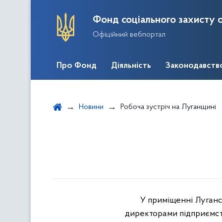
Фонд соціального захисту о
Офіційний вебпортал
Про Фонд
Діяльність
Законодавств
Новини
Робоча зустріч на Луганщині
У приміщенні Луганс
директорами підприємств