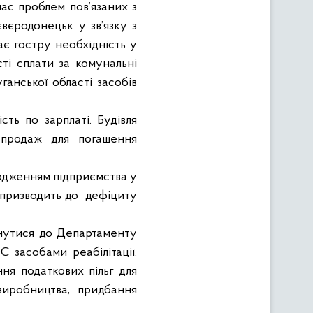
ас проблем пов’язаних з
євєродонецьк у зв’язку з
є гостру необхідність у
ті сплати за комунальні
ганської області засобів
ь по зарплаті. Будівля
а продаж для погашення
одженням підприємства у
 призводить до
дефіциту
рнутися до Департаменту
 засобами реабілітації.
ня податкових пільг для
виробництва, придбання