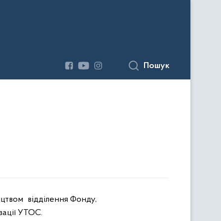
Пошук
ництвом
відділення Фонду,
зації УТОС.